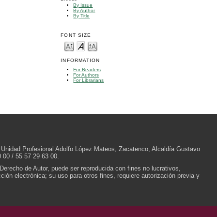
By Issue
By Author
By Title
FONT SIZE
INFORMATION
For Readers
For Authors
For Librarians
/N, Unidad Profesional Adolfo López Mateos, Zacatenco, Alcaldía Gustavo
 00 / 55 57 29 63 00.
 Derecho de Autor, puede ser reproducida con fines no lucrativos,
ión electrónica; su uso para otros fines, requiere autorización previa y