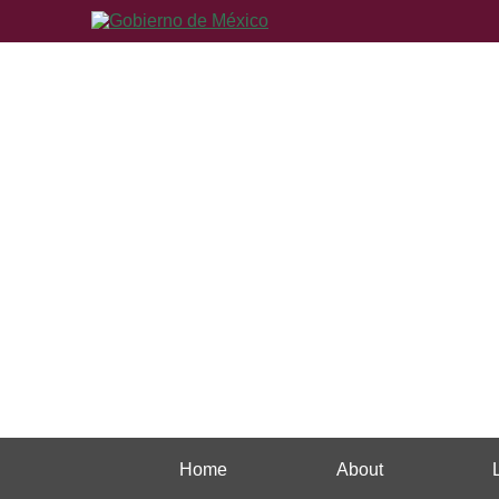
Home
About