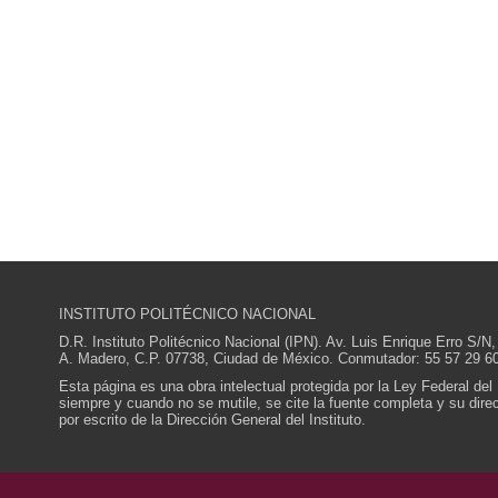
INSTITUTO POLITÉCNICO NACIONAL
D.R. Instituto Politécnico Nacional (IPN). Av. Luis Enrique Erro S
A. Madero, C.P. 07738, Ciudad de México. Conmutador: 55 57 29 60
Esta página es una obra intelectual protegida por la Ley Federal del
siempre y cuando no se mutile, se cite la fuente completa y su direcc
por escrito de la Dirección General del Instituto.