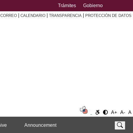
Trámites
Gobierno
|
|
|
|
CORREO
CALENDARIO
TRANSPARENCIA
PROTECCIÓN DE DATOS
A+
A-
A
ive
Announcement