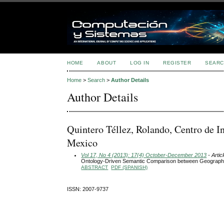
HOME
ABOUT
LOG IN
REGISTER
SEARC
Home
>
Search
>
Author Details
Author Details
Quintero Téllez, Rolando, Centro de In
Mexico
Vol 17, No 4 (2013): 17(4) October-December 2013
- Artic
Ontology-Driven Semantic Comparison between Geograph
ABSTRACT
PDF (SPANISH)
ISSN: 2007-9737