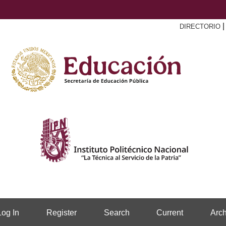
DIRECTORIO
Log In
Register
Search
Current
Arch