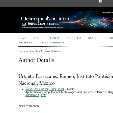
In
HOME
ABOUT
LOG IN
REGISTER
SEARCH
CUR
ARCHIVES
ANNOUNCEMENTS
Home
>
Search
>
Author Details
Author Details
Urbieta-Parrazales, Romeo, Instituto Politécn
Nacional, Mexico
Vol 28, No 4 (2024): 28(4) 2024
- Articles
Application of Computational Technologies and Systems in Disease Dia
ABSTRACT
PDF
ISSN: 2007-9737