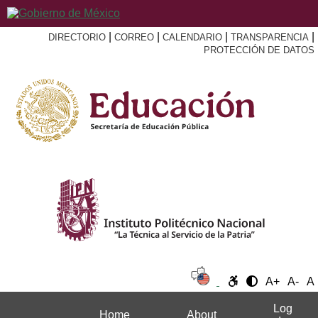
|
|
|
|
DIRECTORIO
CORREO
CALENDARIO
TRANSPARENCIA
PROTECCIÓN DE DATOS
A+
A-
A
Log
Home
About