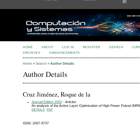
In
HOME
ABOUT
LOG IN
REGISTER
SEARCH
CUR
ARCHIVES
ANNOUNCEMENTS
Home
>
Search
>
Author Details
Author Details
Cruz Jiménez, Roque de la
Special Edition 2002
- Articles
An analysis of the Active Layer Optimization of High Power Pulsed IMP
DETAILS
PDF
ISSN: 2007-9737