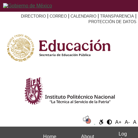
|
|
|
|
DIRECTORIO
CORREO
CALENDARIO
TRANSPARENCIA
PROTECCIÓN DE DATOS
A+
A-
A
Log
Home
About