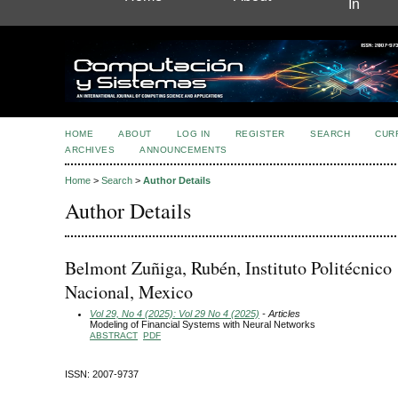
In
HOME
ABOUT
LOG IN
REGISTER
SEARCH
CUR
ARCHIVES
ANNOUNCEMENTS
Home
>
Search
>
Author Details
Author Details
Belmont Zuñiga, Rubén, Instituto Politécnico
Nacional, Mexico
Vol 29, No 4 (2025): Vol 29 No 4 (2025)
- Articles
Modeling of Financial Systems with Neural Networks
ABSTRACT
PDF
ISSN: 2007-9737