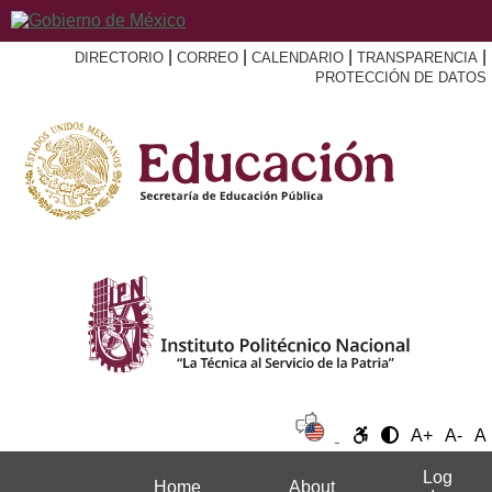
|
|
|
|
DIRECTORIO
CORREO
CALENDARIO
TRANSPARENCIA
PROTECCIÓN DE DATOS
A+
A-
A
Log
Home
About