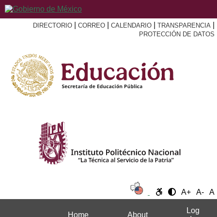
|
|
|
|
DIRECTORIO
CORREO
CALENDARIO
TRANSPARENCIA
PROTECCIÓN DE DATOS
A+
A-
A
Log
Home
About