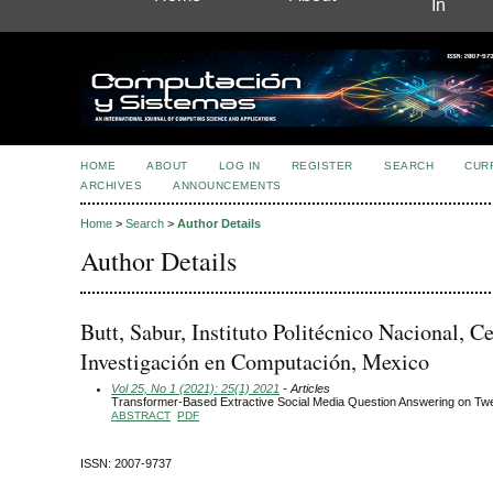
In
HOME
ABOUT
LOG IN
REGISTER
SEARCH
CUR
ARCHIVES
ANNOUNCEMENTS
Home
>
Search
>
Author Details
Author Details
Butt, Sabur, Instituto Politécnico Nacional, C
Investigación en Computación, Mexico
Vol 25, No 1 (2021): 25(1) 2021
- Articles
Transformer-Based Extractive Social Media Question Answering on T
ABSTRACT
PDF
ISSN: 2007-9737