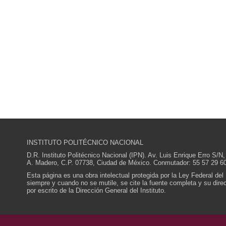
INSTITUTO POLITÉCNICO NACIONAL
D.R. Instituto Politécnico Nacional (IPN). Av. Luis Enrique Erro S
A. Madero, C.P. 07738, Ciudad de México. Conmutador: 55 57 29 60
Esta página es una obra intelectual protegida por la Ley Federal del
siempre y cuando no se mutile, se cite la fuente completa y su direcc
por escrito de la Dirección General del Instituto.