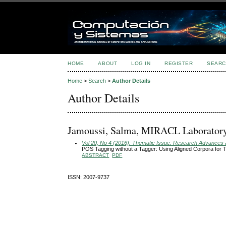
HOME
ABOUT
LOG IN
REGISTER
SEARC
Home
>
Search
>
Author Details
Author Details
Jamoussi, Salma, MIRACL Laboratory, 
Vol 20, No 4 (2016): Thematic Issue: Research Advances an
POS Tagging without a Tagger: Using Aligned Corpora fo
ABSTRACT
PDF
ISSN: 2007-9737