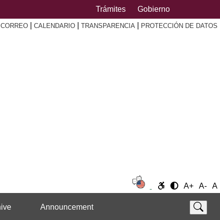
Trámites
Gobierno
|
|
|
|
CORREO
CALENDARIO
TRANSPARENCIA
PROTECCIÓN DE DATOS
A+
A-
A
ive
Announcement