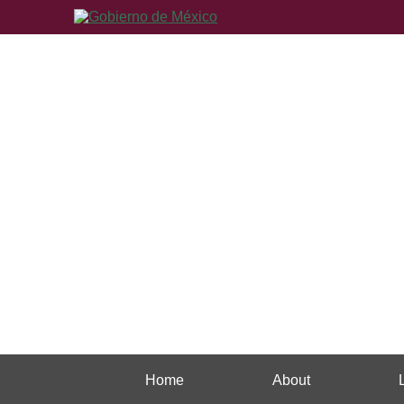
Home
About