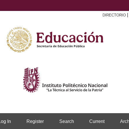
DIRECTORIO
Log In
Register
Search
Current
Arch