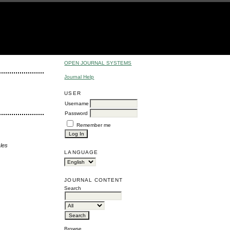
OPEN JOURNAL SYSTEMS
Journal Help
USER
Username
Password
Remember me
cles
LANGUAGE
JOURNAL CONTENT
Search
Browse