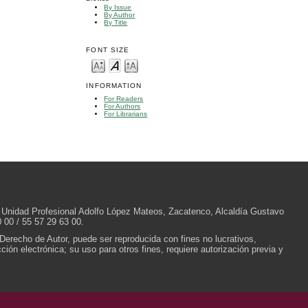
By Issue
By Author
By Title
FONT SIZE
INFORMATION
For Readers
For Authors
For Librarians
/N, Unidad Profesional Adolfo López Mateos, Zacatenco, Alcaldía Gustavo
 00 / 55 57 29 63 00.
 Derecho de Autor, puede ser reproducida con fines no lucrativos,
ión electrónica; su uso para otros fines, requiere autorización previa y