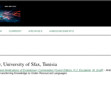
H
CURRENT
ARCHIVES
ANNOUNCEMENTS
University of Sfax, Tunisia
d Applications of Evolutionary Computation (Guest Editors: H.J. Escalante, M. Graff)
- Arti
r Transferring Knowledge to Under-Resourced Languages