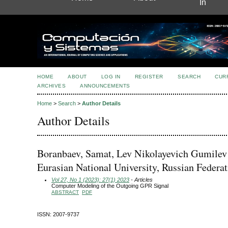
In
HOME
ABOUT
LOG IN
REGISTER
SEARCH
CUR
ARCHIVES
ANNOUNCEMENTS
Home
>
Search
>
Author Details
Author Details
Boranbaev, Samat, Lev Nikolayevich Gumilev
Eurasian National University, Russian Federat
Vol 27, No 1 (2023): 27(1) 2023
- Articles
Computer Modeling of the Outgoing GPR Signal
ABSTRACT
PDF
ISSN: 2007-9737