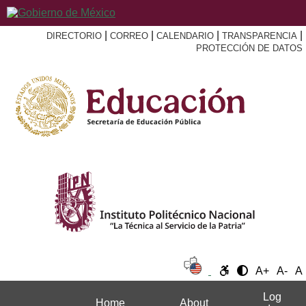
|
|
|
|
DIRECTORIO
CORREO
CALENDARIO
TRANSPARENCIA
PROTECCIÓN DE DATOS
A+
A-
A
Log
Home
About