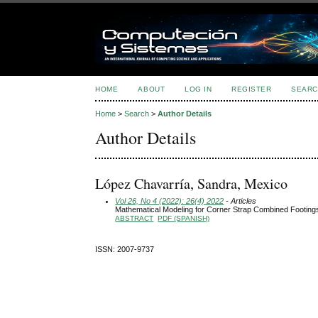
HOME
ABOUT
LOG IN
REGISTER
SEARC
Home
>
Search
>
Author Details
Author Details
López Chavarría, Sandra, Mexico
Vol 26, No 4 (2022): 26(4) 2022
- Articles
Mathematical Modeling for Corner Strap Combined Footings
ABSTRACT
PDF (SPANISH)
ISSN: 2007-9737