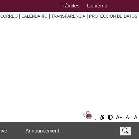
Trámites
Gobierno
|
|
|
|
CORREO
CALENDARIO
TRANSPARENCIA
PROTECCIÓN DE DATOS
A+
A-
A
ive
Announcement