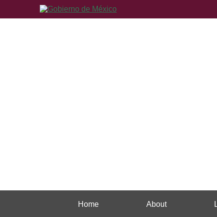
Home
About