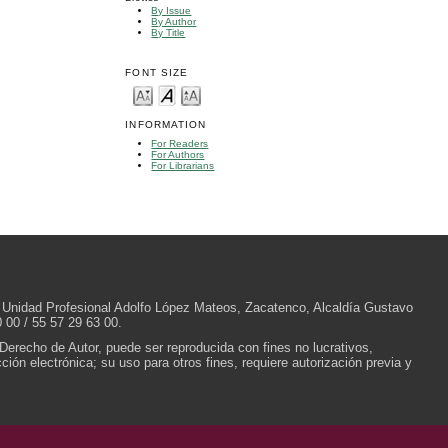
By Issue
By Author
By Title
FONT SIZE
INFORMATION
For Readers
For Authors
For Librarians
/N, Unidad Profesional Adolfo López Mateos, Zacatenco, Alcaldía Gustavo
 00 / 55 57 29 63 00.
 Derecho de Autor, puede ser reproducida con fines no lucrativos,
ión electrónica; su uso para otros fines, requiere autorización previa y