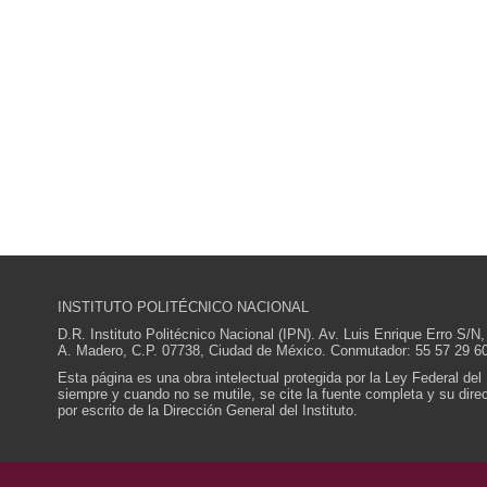
INSTITUTO POLITÉCNICO NACIONAL
D.R. Instituto Politécnico Nacional (IPN). Av. Luis Enrique Erro S
A. Madero, C.P. 07738, Ciudad de México. Conmutador: 55 57 29 60
Esta página es una obra intelectual protegida por la Ley Federal del
siempre y cuando no se mutile, se cite la fuente completa y su direcc
por escrito de la Dirección General del Instituto.