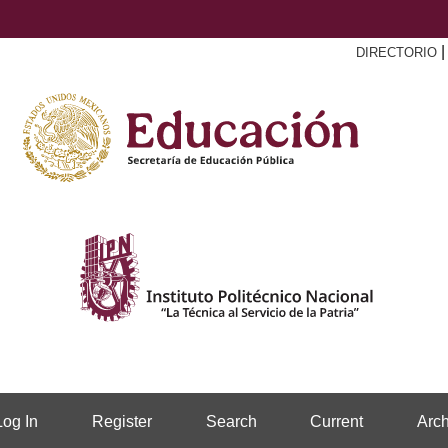
DIRECTORIO
Log In
Register
Search
Current
Arch