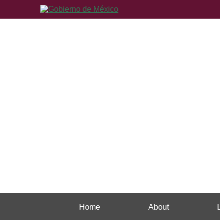
Home
About