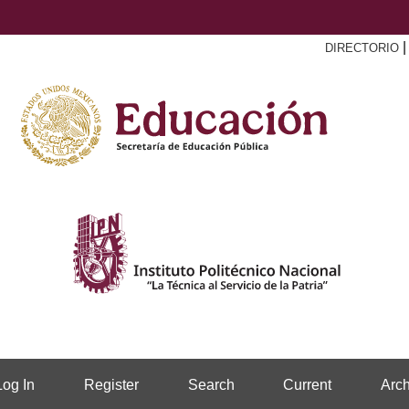
DIRECTORIO
Log In
Register
Search
Current
Arch