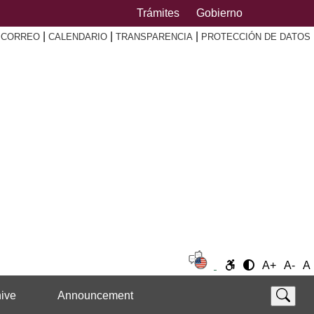
Trámites
Gobierno
|
|
|
|
CORREO
CALENDARIO
TRANSPARENCIA
PROTECCIÓN DE DATOS
A+
A-
A
ive
Announcement