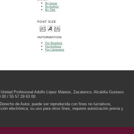
By Issue
By Author
By Title
FONT SIZE
INFORMATION
For Readers
For Authors
For Librarians
/N, Unidad Profesional Adolfo López Mateos, Zacatenco, Alcaldía Gustavo
 00 / 55 57 29 63 00.
 Derecho de Autor, puede ser reproducida con fines no lucrativos,
ión electrónica; su uso para otros fines, requiere autorización previa y