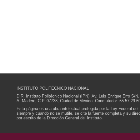
INSTITUTO POLITÉCNICO NACIONAL
D.R. Instituto Politécnico Nacional (IPN). Av. Luis Enrique Erro S
A. Madero, C.P. 07738, Ciudad de México. Conmutador: 55 57 29 60
Esta página es una obra intelectual protegida por la Ley Federal del
siempre y cuando no se mutile, se cite la fuente completa y su direcc
por escrito de la Dirección General del Instituto.