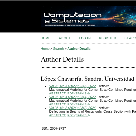
HOME
ABOUT
LOG IN
REGISTER
SEARC
Home
>
Search
>
Author Details
Author Details
López Chavarría, Sandra, Universida
Vol 26, No 3 (2022): 26(3) 2022
- Articles
Mathematical Modeling for Corner Strap Combined Footings
ABSTRACT
PDF (SPANISH)
Vol 26, No 4 (2022): 26(4) 2022
- Articles
Mathematical Modeling for Corner Strap Combined Footings
ABSTRACT
PDF (SPANISH)
Vol 28, No 2 (2024): 28(2) 2024
- Articles
Deflections in Beams of Rectangular Cross Section with Pa
ABSTRACT
PDF (SPANISH)
ISSN: 2007-9737