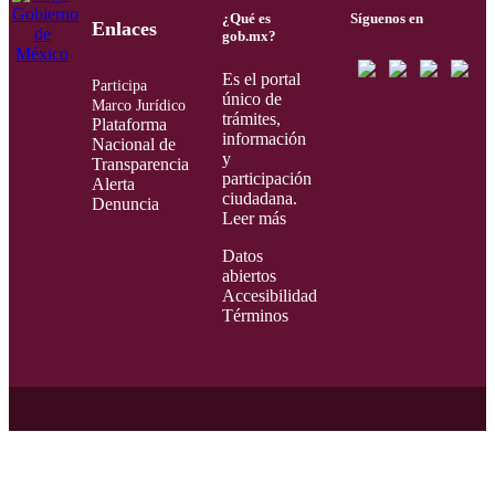
¿Qué es
Síguenos en
Enlaces
gob.mx?
Es el portal
Participa
único de
Marco Jurídico
trámites,
Plataforma
información
Nacional de
y
Transparencia
participación
Alerta
ciudadana.
Denuncia
Leer más
Datos
abiertos
Accesibilidad
Términos