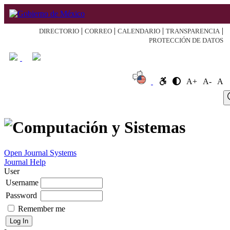
|
|
|
|
DIRECTORIO
CORREO
CALENDARIO
TRANSPARENCIA
PROTECCIÓN DE DATOS
A+
A-
A
Log
Home
About
Register
Search
Current
Archive
Announcement
In
Open Journal Systems
Journal Help
User
Username
Password
Remember me