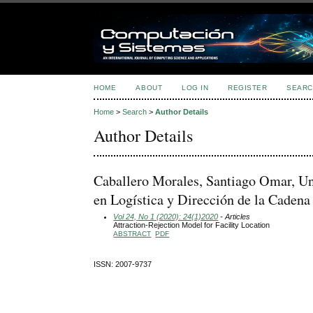
HOME
ABOUT
LOG IN
REGISTER
SEARC
Home
>
Search
>
Author Details
Author Details
Caballero Morales, Santiago Omar, Un
en Logística y Dirección de la Cadena
Vol 24, No 1 (2020): 24(1)2020
- Articles
Attraction-Rejection Model for Facility Location
ABSTRACT
PDF
ISSN: 2007-9737