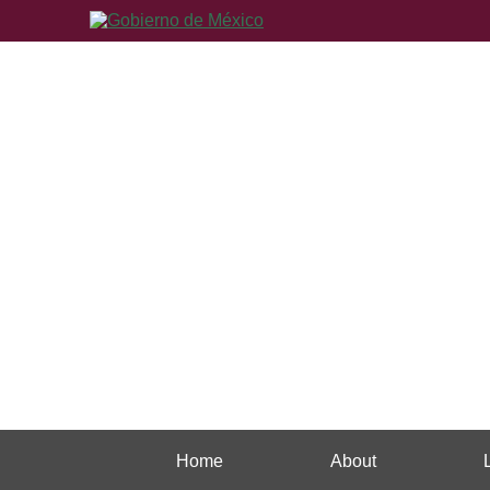
Home
About