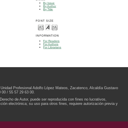
By Issue
By Author
By Title
FONT SIZE
INFORMATION
For Readers
For Authors
For Librarians
/N, Unidad Profesional Adolfo López Mateos, Zacatenco, Alcaldía Gustavo
 00 / 55 57 29 63 00.
 Derecho de Autor, puede ser reproducida con fines no lucrativos,
ión electrónica; su uso para otros fines, requiere autorización previa y