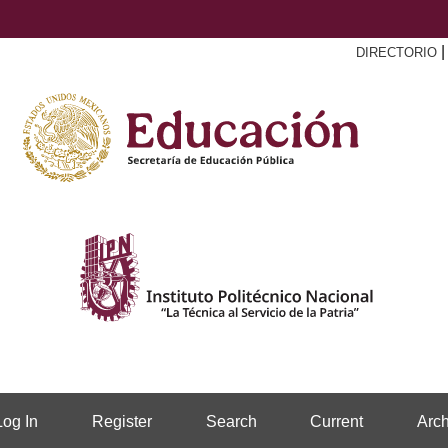
DIRECTORIO
Log In
Register
Search
Current
Arch