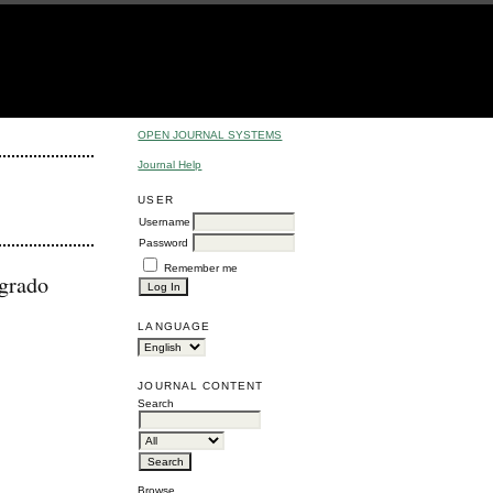
OPEN JOURNAL SYSTEMS
Journal Help
USER
Username
Password
Remember me
sgrado
LANGUAGE
JOURNAL CONTENT
Search
Browse