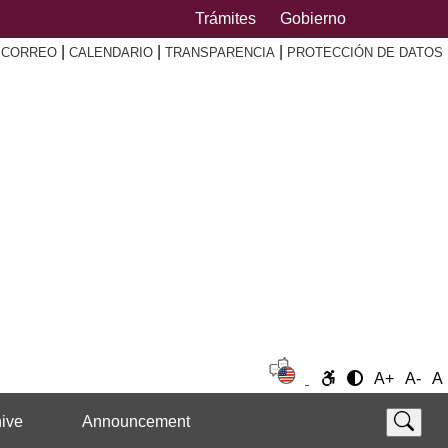
Trámites
Gobierno
|
|
|
|
CORREO
CALENDARIO
TRANSPARENCIA
PROTECCIÓN DE DATOS
A+
A-
A
ive
Announcement