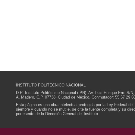
INSTITUTO POLITÉCNICO NACIONAL
D.R. Instituto Politécnico Nacional (IPN). Av. Luis Enrique Erro S
A. Madero, C.P. 07738, Ciudad de México. Conmutador: 55 57 29 60
Esta página es una obra intelectual protegida por la Ley Federal del
siempre y cuando no se mutile, se cite la fuente completa y su direcc
por escrito de la Dirección General del Instituto.