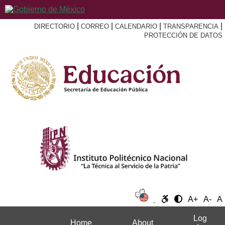
|
|
|
|
DIRECTORIO
CORREO
CALENDARIO
TRANSPARENCIA
PROTECCIÓN DE DATOS
A+
A-
A
Log
Home
About