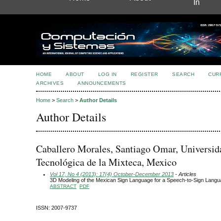
In
HOME
ABOUT
LOG IN
REGISTER
SEARCH
CUR
ARCHIVES
ANNOUNCEMENTS
Home
>
Search
>
Author Details
Author Details
Caballero Morales, Santiago Omar, Universid
Tecnológica de la Mixteca, Mexico
Vol 17, No 4 (2013): 17(4) October-December 2013
- Articles
3D Modeling of the Mexican Sign Language for a Speech-to-Sign Lang
ABSTRACT
PDF
ISSN: 2007-9737