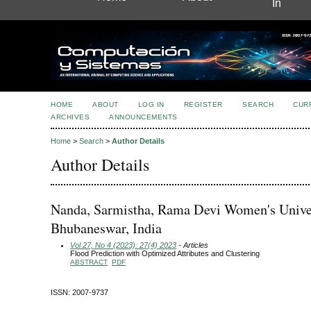
In
HOME
ABOUT
LOG IN
REGISTER
SEARCH
CUR
ARCHIVES
ANNOUNCEMENTS
Home
>
Search
>
Author Details
Author Details
Nanda, Sarmistha, Rama Devi Women's Univer
Bhubaneswar, India
Vol 27, No 4 (2023): 27(4) 2023
- Articles
Flood Prediction with Optimized Attributes and Clustering
ABSTRACT
PDF
ISSN: 2007-9737