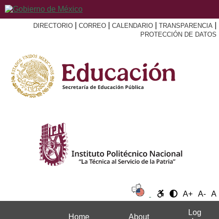
|
|
|
|
DIRECTORIO
CORREO
CALENDARIO
TRANSPARENCIA
PROTECCIÓN DE DATOS
A+
A-
A
Log
Home
About