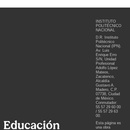
INSTITUTO
POLITÉCNICO
NACIONAL
D.R. Instituto
Politécnico
Nacional (IPN).
Av. Luis
Enrique Erro
S/N, Unidad
Profesional
Adolfo López
Mateos,
Zacatenco,
Alcaldía
Gustavo A.
Madero, C.P.
07738, Ciudad
de México.
Conmutador:
55 57 29 60 00
/ 55 57 29 63
00.
Esta página es
una obra