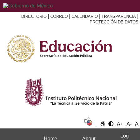
|
|
|
|
DIRECTORIO
CORREO
CALENDARIO
TRANSPARENCIA
PROTECCIÓN DE DATOS
A+
A-
A
Log
Home
About