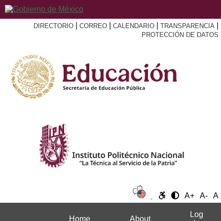
|
|
|
|
DIRECTORIO
CORREO
CALENDARIO
TRANSPARENCIA
PROTECCIÓN DE DATOS
A+
A-
A
Log
Home
About