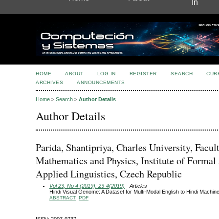
In
HOME
ABOUT
LOG IN
REGISTER
SEARCH
CUR
ARCHIVES
ANNOUNCEMENTS
Home
>
Search
>
Author Details
Author Details
Parida, Shantipriya, Charles University, Facul
Mathematics and Physics, Institute of Formal
Applied Linguistics, Czech Republic
Vol 23, No 4 (2019): 23-4(2019)
- Articles
Hindi Visual Genome: A Dataset for Multi-Modal English to Hindi Machine
ABSTRACT
PDF