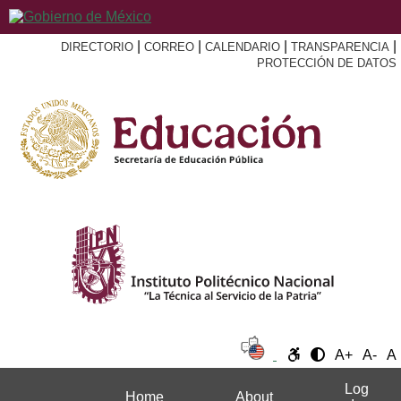
|
|
|
|
DIRECTORIO
CORREO
CALENDARIO
TRANSPARENCIA
PROTECCIÓN DE DATOS
A+
A-
A
Log
Home
About