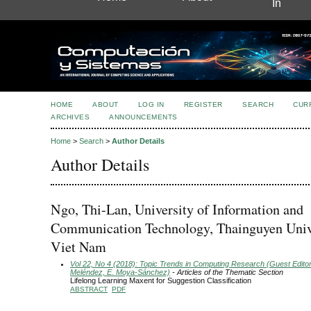
In
HOME
ABOUT
LOG IN
REGISTER
SEARCH
CUR
ARCHIVES
ANNOUNCEMENTS
Home
>
Search
>
Author Details
Author Details
Ngo, Thi-Lan, University of Information and
Communication Technology, Thainguyen Unive
Viet Nam
Vol 22, No 4 (2018): Topic Trends in Computing Research (Guest Editors
Meléndez, E. Moya-Sánchez)
- Articles of the Thematic Section
Lifelong Learning Maxent for Suggestion Classification
ABSTRACT
PDF