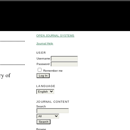
OPEN JOURNAL SYSTEMS
Journal Help
USER
Username
Password
Remember me
ry of
LANGUAGE
JOURNAL CONTENT
Search
Browse