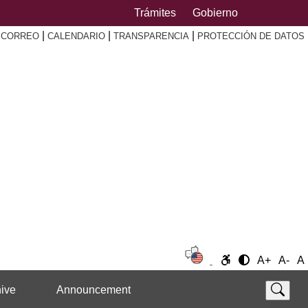
Trámites
Gobierno
|
|
|
|
CORREO
CALENDARIO
TRANSPARENCIA
PROTECCIÓN DE DATOS
A+
A-
A
ive
Announcement