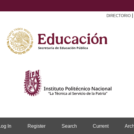
DIRECTORIO
Log In
Register
Search
Current
Arch