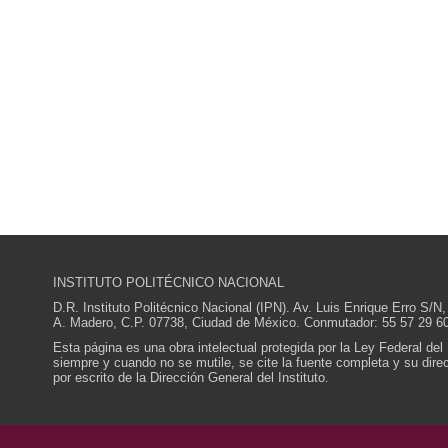
INSTITUTO POLITÉCNICO NACIONAL
D.R. Instituto Politécnico Nacional (IPN). Av. Luis Enrique Erro S
A. Madero, C.P. 07738, Ciudad de México. Conmutador: 55 57 29 60
Esta página es una obra intelectual protegida por la Ley Federal del
siempre y cuando no se mutile, se cite la fuente completa y su direcc
por escrito de la Dirección General del Instituto.