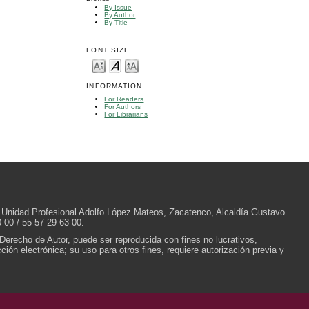
By Issue
By Author
By Title
FONT SIZE
INFORMATION
For Readers
For Authors
For Librarians
/N, Unidad Profesional Adolfo López Mateos, Zacatenco, Alcaldía Gustavo
 00 / 55 57 29 63 00.
 Derecho de Autor, puede ser reproducida con fines no lucrativos,
ión electrónica; su uso para otros fines, requiere autorización previa y