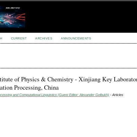
H
CURRENT
ARCHIVES
ANNOUNCEMENTS
stitute of Physics & Chemistry - Xinjiang Key Laborato
ation Processing, China
ocessing and Computational Linguistics (Guest Editor: Alexander Gelbukh)
- Articles