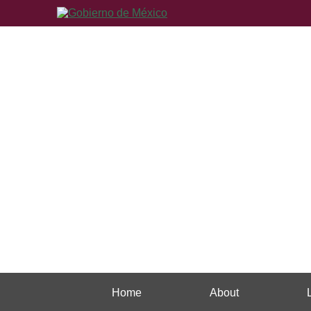
Home
About