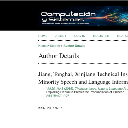
HOME
ABOUT
LOG IN
REGISTER
SEARC
Home
>
Search
>
Author Details
Author Details
Jiang, Tonghai, Xinjiang Technical In
Minority Speech and Language Inform
Vol 20, No 3 (2016): Thematic Issue: Natural Language Pr
Exploiting Bishun to Predict the Pronunciation of Chinese
ABSTRACT
PDF
ISSN: 2007-9737