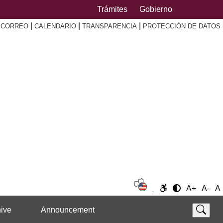
Trámites
Gobierno
|
|
|
|
CORREO
CALENDARIO
TRANSPARENCIA
PROTECCIÓN DE DATOS
A+
A-
A
ive
Announcement