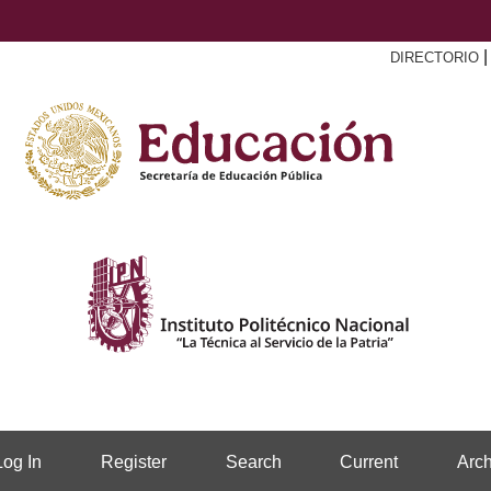
DIRECTORIO
Log In
Register
Search
Current
Arch