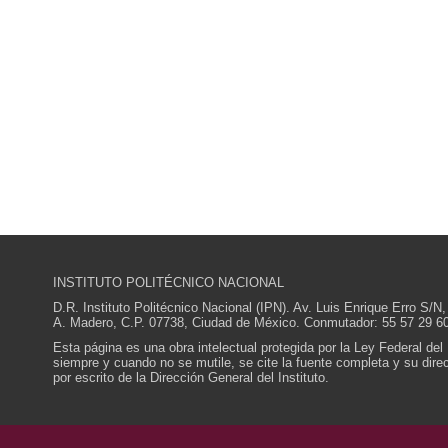
INSTITUTO POLITÉCNICO NACIONAL
D.R. Instituto Politécnico Nacional (IPN). Av. Luis Enrique Erro S
A. Madero, C.P. 07738, Ciudad de México. Conmutador: 55 57 29 60
Esta página es una obra intelectual protegida por la Ley Federal del
siempre y cuando no se mutile, se cite la fuente completa y su direcc
por escrito de la Dirección General del Instituto.