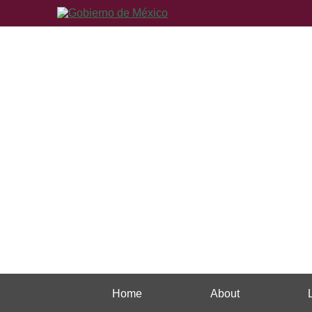
Home
About