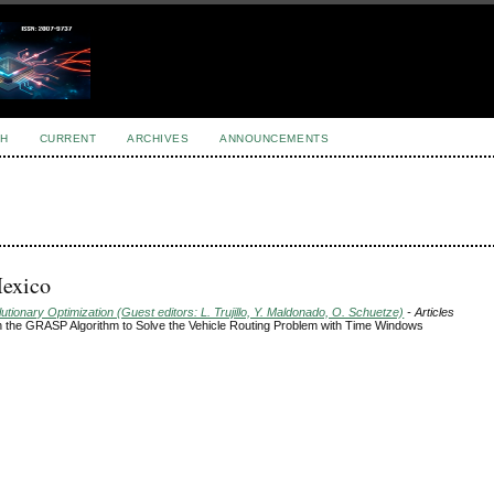
H
CURRENT
ARCHIVES
ANNOUNCEMENTS
Mexico
tionary Optimization (Guest editors: L. Trujillo, Y. Maldonado, O. Schuetze)
- Articles
n the GRASP Algorithm to Solve the Vehicle Routing Problem with Time Windows