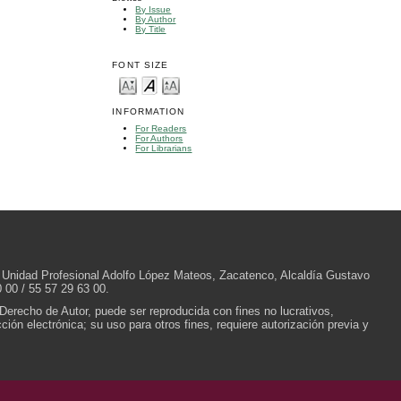
By Issue
By Author
By Title
FONT SIZE
INFORMATION
For Readers
For Authors
For Librarians
/N, Unidad Profesional Adolfo López Mateos, Zacatenco, Alcaldía Gustavo
 00 / 55 57 29 63 00.
 Derecho de Autor, puede ser reproducida con fines no lucrativos,
ión electrónica; su uso para otros fines, requiere autorización previa y