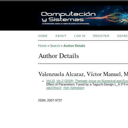
HOME
ABOUT
LOG IN
REGISTER
SEARC
Home
>
Search
>
Author Details
Author Details
Valenzuela Alcaraz, Víctor Manuel, 
Vol 22, No 2 (2018): Thematic Issue on Numerical and Evolu
Effect of Parameters Tuned by a Taguchi Design L_9 3^4 i
ABSTRACT
PDF (SPANISH)
ISSN: 2007-9737