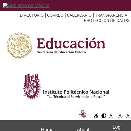
|
|
|
|
DIRECTORIO
CORREO
CALENDARIO
TRANSPARENCIA
PROTECCIÓN DE DATOS
A+
A-
A
Log
Home
About