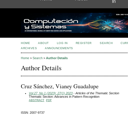
In
HOME
ABOUT
LOG IN
REGISTER
SEARCH
CUR
ARCHIVES
ANNOUNCEMENTS
Home
>
Search
>
Author Details
Author Details
Cruz Sánchez, Vianey Guadalupe
Vol 27, No 1 (2023): 27(1) 2023
- Articles of the Thematic Section
Thematic Section: Advances in Pattern Recognition
ABSTRACT
PDF
ISSN: 2007-9737