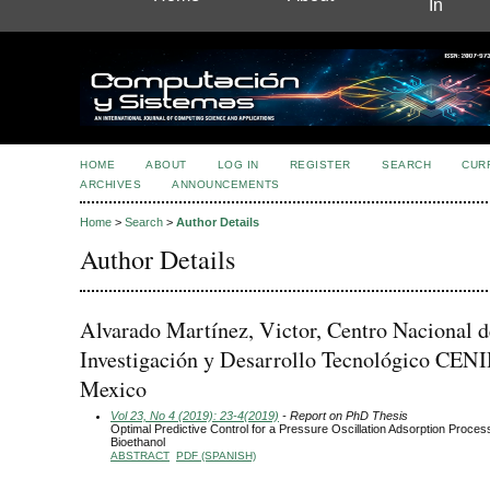
In
HOME
ABOUT
LOG IN
REGISTER
SEARCH
CUR
ARCHIVES
ANNOUNCEMENTS
Home
>
Search
>
Author Details
Author Details
Alvarado Martínez, Victor, Centro Nacional d
Investigación y Desarrollo Tecnológico CEN
Mexico
Vol 23, No 4 (2019): 23-4(2019)
- Report on PhD Thesis
Optimal Predictive Control for a Pressure Oscillation Adsorption Proce
Bioethanol
ABSTRACT
PDF (SPANISH)