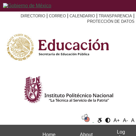
|
|
|
|
DIRECTORIO
CORREO
CALENDARIO
TRANSPARENCIA
PROTECCIÓN DE DATOS
A+
A-
A
Log
Home
About