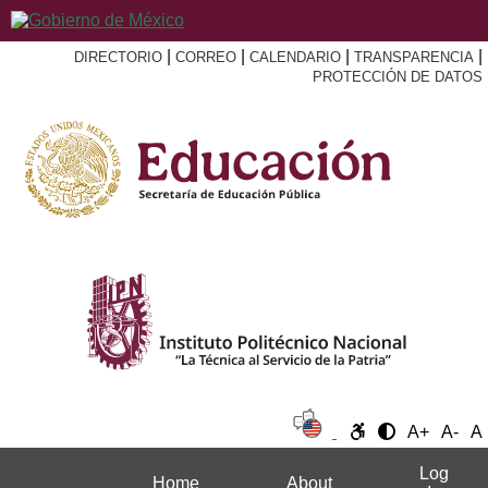
|
|
|
|
DIRECTORIO
CORREO
CALENDARIO
TRANSPARENCIA
PROTECCIÓN DE DATOS
A+
A-
A
Log
Home
About