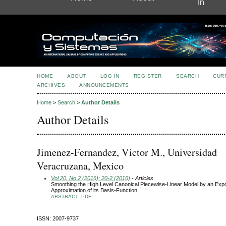
In
HOME
ABOUT
LOG IN
REGISTER
SEARCH
CUR
ARCHIVES
ANNOUNCEMENTS
Home
>
Search
>
Author Details
Author Details
Jimenez-Fernandez, Victor M., Universidad
Veracruzana, Mexico
Vol 20, No 2 (2016): 20-2 (2016)
- Articles
Smoothing the High Level Canonical Piecewise-Linear Model by an Expo
Approximation of its Basis-Function
ABSTRACT
PDF
ISSN: 2007-9737