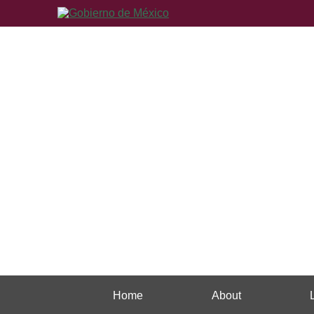
Home
About