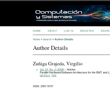
HOME
ABOUT
LOG IN
REGISTER
SEARC
Home
>
Search
>
Author Details
Author Details
Zuñiga Grajeda, Virgilio
Vol. 10, No. 2 (2006)
- Articles
Parallel Hardware/Software Architecture for the BWT and
DETAILS
PDF
ISSN: 2007-9737