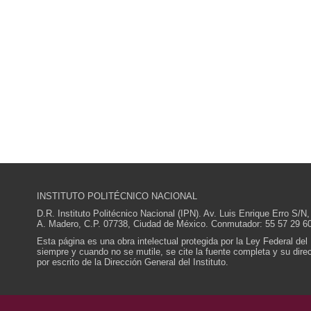
INSTITUTO POLITÉCNICO NACIONAL
D.R. Instituto Politécnico Nacional (IPN). Av. Luis Enrique Erro S
A. Madero, C.P. 07738, Ciudad de México. Conmutador: 55 57 29 60
Esta página es una obra intelectual protegida por la Ley Federal del
siempre y cuando no se mutile, se cite la fuente completa y su direcc
por escrito de la Dirección General del Instituto.