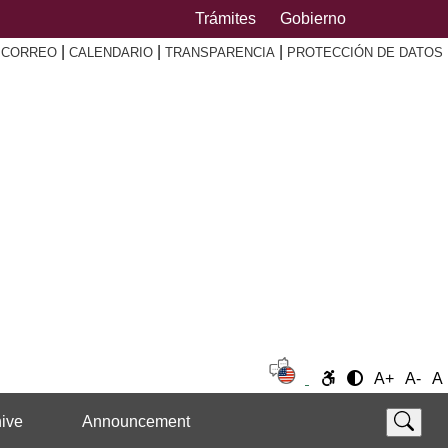
Trámites
Gobierno
|
|
|
|
CORREO
CALENDARIO
TRANSPARENCIA
PROTECCIÓN DE DATOS
A+
A-
A
ive
Announcement