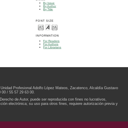
By Issue
By Author
By Title
FONT SIZE
INFORMATION
For Readers
For Authors
For Librarians
/N, Unidad Profesional Adolfo López Mateos, Zacatenco, Alcaldía Gustavo
 00 / 55 57 29 63 00.
 Derecho de Autor, puede ser reproducida con fines no lucrativos,
ión electrónica; su uso para otros fines, requiere autorización previa y