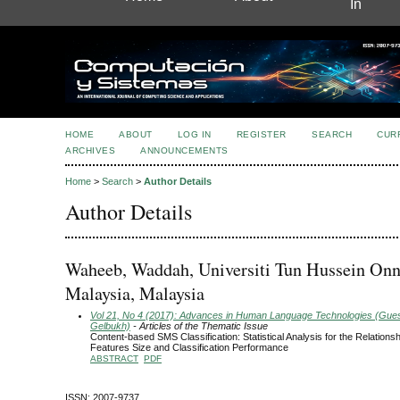
In
HOME
ABOUT
LOG IN
REGISTER
SEARCH
CUR
ARCHIVES
ANNOUNCEMENTS
Home
>
Search
>
Author Details
Author Details
Waheeb, Waddah, Universiti Tun Hussein On
Malaysia, Malaysia
Vol 21, No 4 (2017): Advances in Human Language Technologies (Guest
Gelbukh)
- Articles of the Thematic Issue
Content-based SMS Classification: Statistical Analysis for the Relations
Features Size and Classification Performance
ABSTRACT
PDF
ISSN: 2007-9737