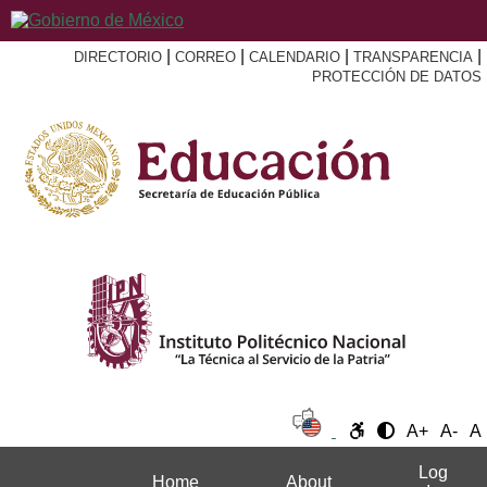
|
|
|
|
DIRECTORIO
CORREO
CALENDARIO
TRANSPARENCIA
PROTECCIÓN DE DATOS
A+
A-
A
Log
Home
About