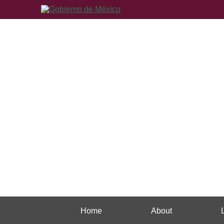
Home
About