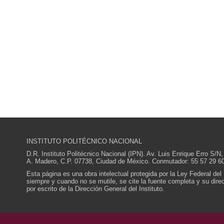
INSTITUTO POLITÉCNICO NACIONAL
D.R. Instituto Politécnico Nacional (IPN). Av. Luis Enrique Erro S
A. Madero, C.P. 07738, Ciudad de México. Conmutador: 55 57 29 60
Esta página es una obra intelectual protegida por la Ley Federal del
siempre y cuando no se mutile, se cite la fuente completa y su direcc
por escrito de la Dirección General del Instituto.