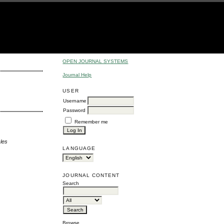
OPEN JOURNAL SYSTEMS
Journal Help
USER
Username
Password
Remember me
cles
LANGUAGE
JOURNAL CONTENT
Search
Browse