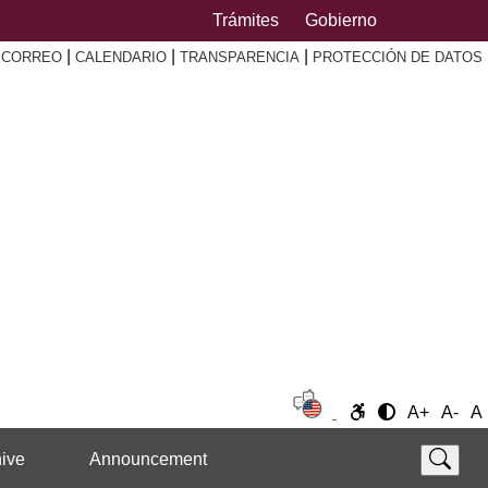
Trámites
Gobierno
|
|
|
|
CORREO
CALENDARIO
TRANSPARENCIA
PROTECCIÓN DE DATOS
A+
A-
A
ive
Announcement