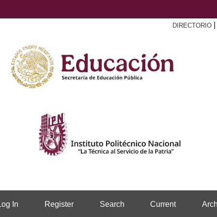
DIRECTORIO
Log In
Register
Search
Current
Arch