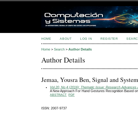
HOME
ABOUT
LOG IN
REGISTER
SEARC
Home
>
Search
>
Author Details
Author Details
Jemaa, Yousra Ben, Signal and System 
Vol 20, No 4 (2016): Thematic Issue: Research Advances an
A New Approach For Hand Gestures Recognition Based 
ABSTRACT
PDF
ISSN: 2007-9737