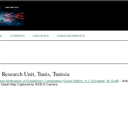
H
CURRENT
ARCHIVES
ANNOUNCEMENTS
Research Unit, Tunis, Tunisia
d Applications of Evolutionary Computation (Guest Editors: H.J. Escalante, M. Graff)
- Arti
on Depth Map Captured by RGB-D Camera