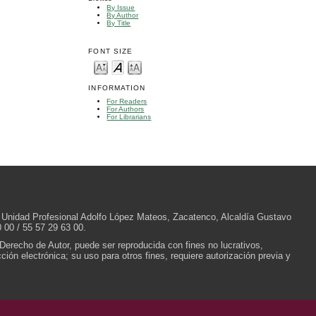
By Issue
By Author
By Title
FONT SIZE
INFORMATION
For Readers
For Authors
For Librarians
/N, Unidad Profesional Adolfo López Mateos, Zacatenco, Alcaldía Gustavo
 00 / 55 57 29 63 00.
 Derecho de Autor, puede ser reproducida con fines no lucrativos,
ión electrónica; su uso para otros fines, requiere autorización previa y