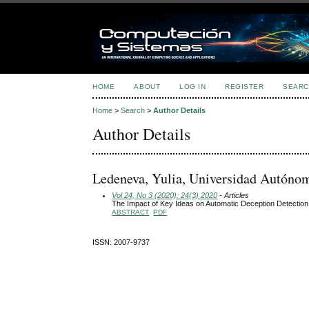
HOME
ABOUT
LOG IN
REGISTER
SEARC
Home
>
Search
>
Author Details
Author Details
Ledeneva, Yulia, Universidad Autóno
Vol 24, No 3 (2020): 24(3) 2020
- Articles
The Impact of Key Ideas on Automatic Deception Detection 
ABSTRACT
PDF
ISSN: 2007-9737