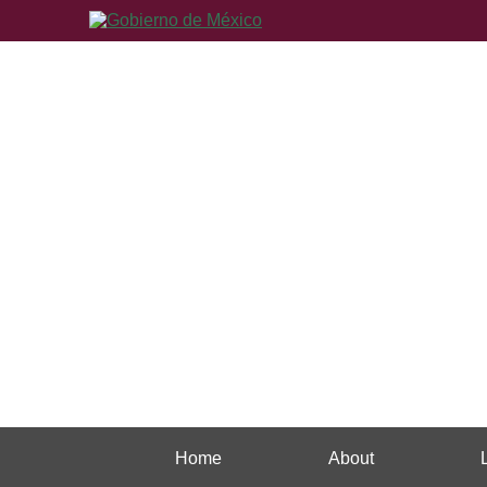
Home
About