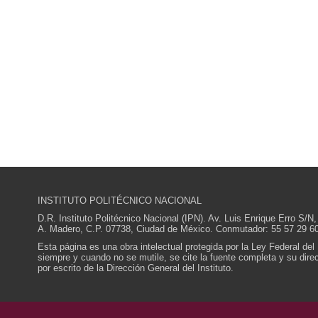
INSTITUTO POLITÉCNICO NACIONAL
D.R. Instituto Politécnico Nacional (IPN). Av. Luis Enrique Erro S
A. Madero, C.P. 07738, Ciudad de México. Conmutador: 55 57 29 60
Esta página es una obra intelectual protegida por la Ley Federal del
siempre y cuando no se mutile, se cite la fuente completa y su direcc
por escrito de la Dirección General del Instituto.