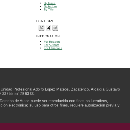
By Issue
By Author
By Title
FONT SIZE
INFORMATION
For Readers
For Authors
For Librarians
/N, Unidad Profesional Adolfo López Mateos, Zacatenco, Alcaldía Gustavo
 00 / 55 57 29 63 00.
 Derecho de Autor, puede ser reproducida con fines no lucrativos,
ión electrónica; su uso para otros fines, requiere autorización previa y