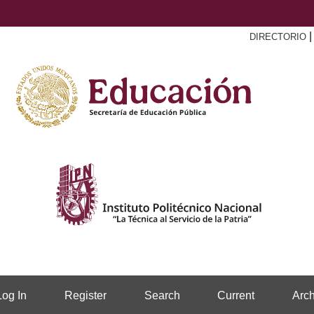
DIRECTORIO
Log In
Register
Search
Current
Arch