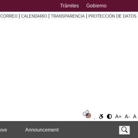
Trámites
Gobierno
|
|
|
|
CORREO
CALENDARIO
TRANSPARENCIA
PROTECCIÓN DE DATOS
A+
A-
A
ive
Announcement