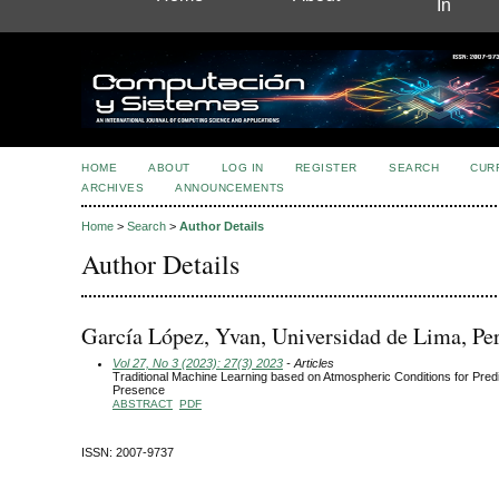
In
HOME
ABOUT
LOG IN
REGISTER
SEARCH
CUR
ARCHIVES
ANNOUNCEMENTS
Home
>
Search
>
Author Details
Author Details
García López, Yvan, Universidad de Lima, Pe
Vol 27, No 3 (2023): 27(3) 2023
- Articles
Traditional Machine Learning based on Atmospheric Conditions for Pred
Presence
ABSTRACT
PDF
ISSN: 2007-9737