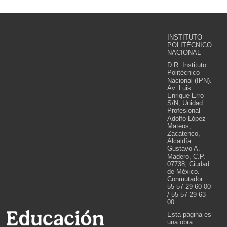
INSTITUTO
POLITÉCNICO
NACIONAL
D.R. Instituto
Politécnico
Nacional (IPN).
Av. Luis
Enrique Erro
S/N, Unidad
Profesional
Adolfo López
Mateos,
Zacatenco,
Alcaldía
Gustavo A.
Madero, C.P.
07738, Ciudad
de México.
Conmutador:
55 57 29 60 00
/ 55 57 29 63
00.
Esta página es
una obra