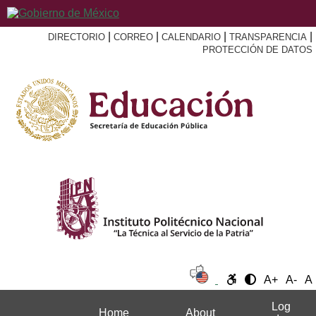
|
|
|
|
DIRECTORIO
CORREO
CALENDARIO
TRANSPARENCIA
PROTECCIÓN DE DATOS
A+
A-
A
Log
Home
About