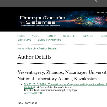
In
HOME
ABOUT
LOG IN
REGISTER
SEARCH
CUR
ARCHIVES
ANNOUNCEMENTS
Home
>
Search
>
Author Details
Author Details
Yessenbayevy, Zhandos, Nazarbayev Universit
National Laboratory Astana, Kazakhstan
Vol 23, No 3 (2019): Thematic issue: Computational Linguistics (Guest E
Gelbukh)
- Articles of the Thematic Issue
Kazakh Text Summarization using Fuzzy logic
ABSTRACT
PDF
ISSN: 2007-9737