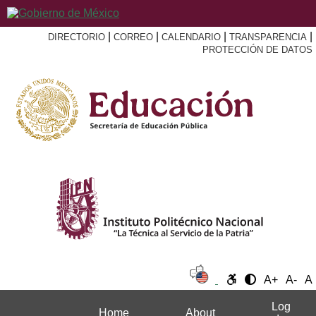
|
|
|
|
DIRECTORIO
CORREO
CALENDARIO
TRANSPARENCIA
PROTECCIÓN DE DATOS
A+
A-
A
Log
Home
About