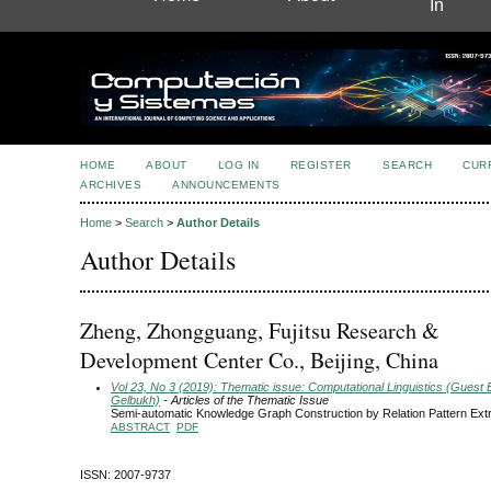
In
HOME
ABOUT
LOG IN
REGISTER
SEARCH
CUR
ARCHIVES
ANNOUNCEMENTS
Home
>
Search
>
Author Details
Author Details
Zheng, Zhongguang, Fujitsu Research &
Development Center Co., Beijing, China
Vol 23, No 3 (2019): Thematic issue: Computational Linguistics (Guest E
Gelbukh)
- Articles of the Thematic Issue
Semi-automatic Knowledge Graph Construction by Relation Pattern Extr
ABSTRACT
PDF
ISSN: 2007-9737