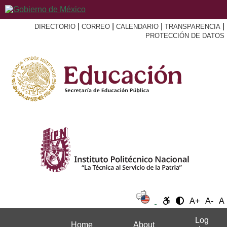
|
|
|
|
DIRECTORIO
CORREO
CALENDARIO
TRANSPARENCIA
PROTECCIÓN DE DATOS
A+
A-
A
Log
Home
About