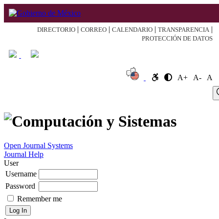
|
|
|
|
DIRECTORIO
CORREO
CALENDARIO
TRANSPARENCIA
PROTECCIÓN DE DATOS
A+
A-
A
Log
Home
About
Register
Search
Current
Archive
Announcement
In
Open Journal Systems
Journal Help
User
Username
Password
Remember me