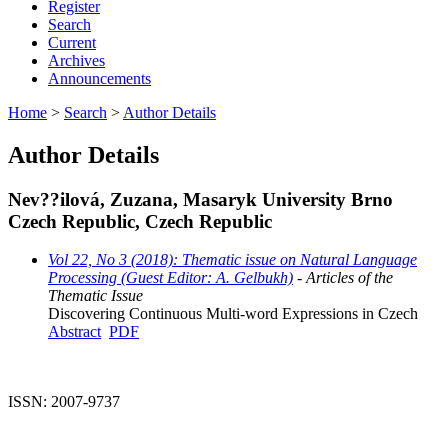
Register
Search
Current
Archives
Announcements
Home
>
Search
>
Author Details
Author Details
Nev??ilová, Zuzana, Masaryk University Brno
Czech Republic, Czech Republic
Vol 22, No 3 (2018): Thematic issue on Natural Language
Processing (Guest Editor: A. Gelbukh)
- Articles of the
Thematic Issue
Discovering Continuous Multi-word Expressions in Czech
Abstract
PDF
ISSN: 2007-9737