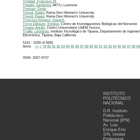
Trinidad, Francisco M.
Tripathi, Samiksha
, AKTU, Lucknow
Tristram, Denis
Trivedi, Rajani
, Rama Devi Women’s University
Trivedi, Rajani
, Rama Devi Women's University
Troncoso Romero, David E.
Troyo-Diéguez, Enrique
, Centro de Investigaciones Biológicas del Noroeste
Trueba, Adrián
, Centro Universitario UAEM Texoco.
Trujillo, Leonardo
, Instituto Tecnológico de Tijuana, Departamento de Ingenierí
Electrónica, Tijuana, Baja California
5151 - 5200 of 5655
Items
<<
<
79
80
81
82
83
84
85
86
87
88
89
90
91
92
93
94
95
96
97
98
99
ISSN: 2007-9737
INSTITUTO
POLITÉCNICO
NACIONAL
D.R. Instituto
Politécnico
Nacional (IPN).
Av. Luis
Enrique Erro
S/N, Unidad
Profesional