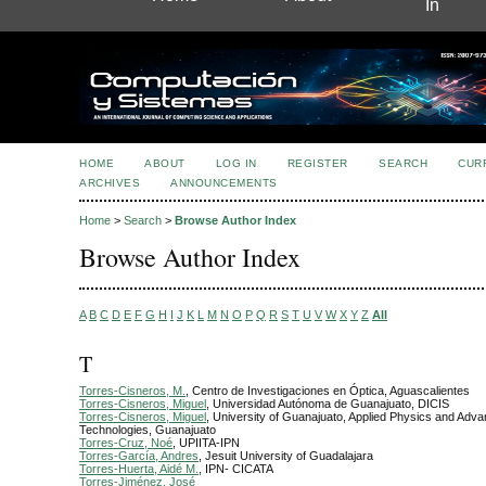
In
HOME
ABOUT
LOG IN
REGISTER
SEARCH
CUR
ARCHIVES
ANNOUNCEMENTS
Home
>
Search
>
Browse Author Index
Browse Author Index
A
B
C
D
E
F
G
H
I
J
K
L
M
N
O
P
Q
R
S
T
U
V
W
X
Y
Z
All
T
Torres-Cisneros, M.
, Centro de Investigaciones en Óptica, Aguascalientes
Torres-Cisneros, Miguel
, Universidad Autónoma de Guanajuato, DICIS
Torres-Cisneros, Miguel
, University of Guanajuato, Applied Physics and Adv
Technologies, Guanajuato
Torres-Cruz, Noé
, UPIITA-IPN
Torres-García, Andres
, Jesuit University of Guadalajara
Torres-Huerta, Aidé M.
, IPN- CICATA
Torres-Jiménez, José