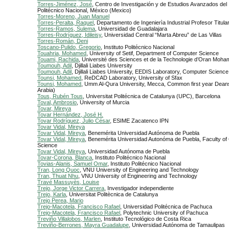
Torres-Jiménez, José
, Centro de Investigación y de Estudios Avanzados del I
Politécnico Nacional, México (Mexico)
Torres-Moreno, Juan Manuel
Torres-Peralta, Raquel
, Departamento de Ingenierìa Industrial Profesor Titula
Torres-Ramos, Sulema
, Universidad de Guadalajara
Torres-Rodríguez, Idileisy
, Universidad Central “Marta Abreu” de Las Villas
Torres-Román, Deni
Toscano-Pulido, Gregorio
, Instituto Politécnico Nacional
Touahria, Mohamed
, University of Setif, Department of Computer Science
Touami, Rachida
, Université des Sciences et de la Technologie d’Oran Moha
Toumouh, Adil
, Djillali Liabes University
Toumouh, Adil
, Djillali Liabes University, EEDIS Laboratory, Computer Scien
Tounsi, Mohamed
, ReDCAD Laboratory, University of Sfax
Tounsi, Mohamed
, Umm Al-Qura University, Mecca, Common first year Dean
Arabia)
Tous, Rubén Tous
, Universitat Politécnica de Catalunya (UPC), Barcelona
Toval, Ambrosio
, University of Murcia
Tovar, Mireya
Tovar Hernández, José H.
Tovar Rodríguez, Julio César
, ESIME Zacatenco IPN
Tovar Vidal, Mireya
Tovar Vidal, Mireya
, Benemérita Universidad Autónoma de Puebla
Tovar Vidal, Mireya
, Benemérita Universidad Autonóma de Puebla, Faculty o
Science
Tovar Vidal, Mireya
, Universidad Autónoma de Puebla
Tovar-Corona, Blanca
, Instituto Politécnico Nacional
Tovias-Alanis, Samuel Omar
, Instituto Politécnico Nacional
Tran, Long Quoc
, VNU University of Engineering and Technology
Tran, Thuat Nhu
, VNU University of Engineering and Technology
Travé Massuyès, Louise
Trejo, Jorge Victor Carrera
, Investigador independiente
Trejo, Karla
, Universitat Politècnica de Catalunya
Trejo Perea, Mario
Trejo-Macotela, Francisco Rafael
, Universidad Politécnica de Pachuca
Trejo-Macotela, Francisco Rafael
, Polytechnic University of Pachuca
Treviño Villalobos, Marlen
, Instituto Tecnológico de Costa Rica
Treviño-Berrones, Mayra Guadalupe
, Universidad Autónoma de Tamaulipas