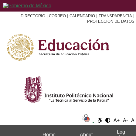
|
|
|
|
DIRECTORIO
CORREO
CALENDARIO
TRANSPARENCIA
PROTECCIÓN DE DATOS
A+
A-
A
Log
Home
About