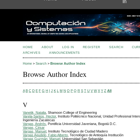
In
HOME
ABOUT
LOG IN
REGISTER
SEARCH
CUR
ARCHIVES
ANNOUNCEMENTS
Home
>
Search
>
Browse Author Index
Browse Author Index
A
B
C
D
E
F
G
H
I
J
K
L
M
N
O
P
Q
R
S
T
U
V
W
X
Y
Z
All
V
Vanetik, Natalia
, Shamoon College of Engineering
Varela-Santos, Hector
, Instituto Politécnico Nacional, Unidad Profesional Interd
Ingeniería Zacatecas
Vargas, Andrés
, Pontificia Universidad Javeriana, Bogotá D.C.
Vargas, César
Vargas, Manuel
, Instituto Tecnológico de Ciudad Madero
Vargas Agudelo, Fabio Alberto
, Tecnológico de Antioquía Institución
Vargas Guzmán, Manuel
, Universidad San Sebastián