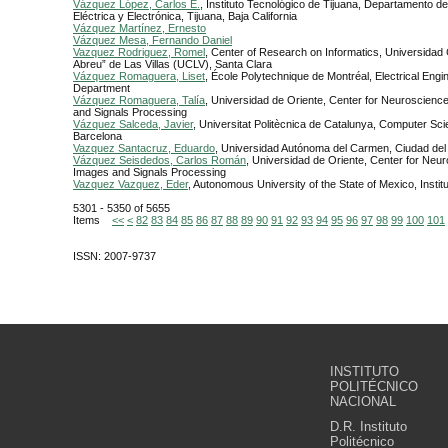
Vázquez López, Carlos E.
, Instituto Tecnológico de Tijuana, Departamento de
Eléctrica y Electrónica, Tijuana, Baja California
Vázquez Martínez, Ernesto
Vázquez Mesa, Fernando Daniel
Vazquez Rodriguez, Romel
, Center of Research on Informatics, Universidad 
Abreu” de Las Villas (UCLV), Santa Clara
Vázquez Romaguera, Liset
, École Polytechnique de Montréal, Electrical Engi
Department
Vázquez Romaguera, Talía
, Universidad de Oriente, Center for Neuroscienc
and Signals Processing
Vázquez Salceda, Javier
, Universitat Politècnica de Catalunya, Computer Sc
Barcelona
Vazquez Santacruz, Eduardo
, Universidad Autónoma del Carmen, Ciudad de
Vázquez Seisdedos, Carlos Román
, Universidad de Oriente, Center for Neu
Images and Signals Processing
Vazquez Vazquez, Eder
, Autonomous University of the State of Mexico, Institu
5301 - 5350 of 5655
Items
<<
<
82
83
84
85
86
87
88
89
90
91
92
93
94
95
96
97
98
99
100
101
ISSN: 2007-9737
INSTITUTO
POLITÉCNICO
NACIONAL
D.R. Instituto
Politécnico