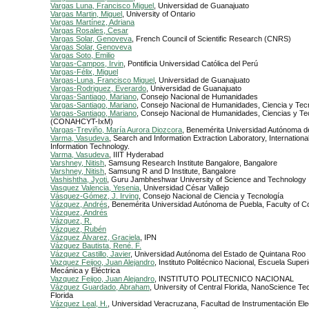
Vargas Luna, Francisco Miguel
, Universidad de Guanajuato
Vargas Martin, Miguel
, University of Ontario
Vargas Martínez, Adriana
Vargas Rosales, Cesar
Vargas Solar, Genoveva
, French Council of Scientific Research (CNRS)
Vargas Solar, Genoveva
Vargas Soto, Emilio
Vargas-Campos, Irvin
, Pontificia Universidad Católica del Perú
Vargas-Félix, Miguel
Vargas-Luna, Francisco Miguel
, Universidad de Guanajuato
Vargas-Rodriguez, Everardo
, Universidad de Guanajuato
Vargas-Santiago, Mariano
, Consejo Nacional de Humanidades
Vargas-Santiago, Mariano
, Consejo Nacional de Humanidades, Ciencia y Tec
Vargas-Santiago, Mariano
, Consejo Nacional de Humanidades, Ciencias y Te
(CONAHCYT-IxM)
Vargas-Treviño, María Aurora Diozcora
, Benemérita Universidad Autónoma d
Varma, Vasudeva
, Search and Information Extraction Laboratory, International 
Information Technology.
Varma, Vasudeva
, IIIT Hyderabad
Varshney, Nitish
, Samsung Research Institute Bangalore, Bangalore
Varshney, Nitish
, Samsung R and D Institute, Bangalore
Vashishtha, Jyoti
, Guru Jambheshwar University of Science and Technology
Vasquez Valencia, Yesenia
, Universidad César Vallejo
Vásquez-Gómez, J. Irving
, Consejo Nacional de Ciencia y Tecnología
Vázquez, Andrés
, Benemérita Universidad Autónoma de Puebla, Faculty of 
Vázquez, Andrés
Vázquez, R.
Vázquez, Rubén
Vázquez Álvarez, Graciela
, IPN
Vázquez Bautista, René. F.
Vázquez Castillo, Javier
, Universidad Autónoma del Estado de Quintana Roo
Vazquez Feijoo, Juan Alejandro
, Instituto Politécnico Nacional, Escuela Super
Mecánica y Eléctrica
Vazquez Feijoo, Juan Alejandro
, INSTITUTO POLITECNICO NACIONAL
Vázquez Guardado, Abraham
, University of Central Florida, NanoScience Te
Florida
Vázquez Leal, H.
, Universidad Veracruzana, Facultad de Instrumentación Ele