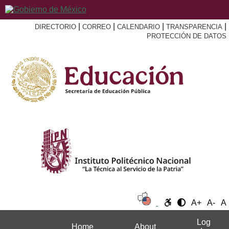
|
|
|
|
DIRECTORIO
CORREO
CALENDARIO
TRANSPARENCIA
PROTECCIÓN DE DATOS
A+
A-
A
Log
Home
About