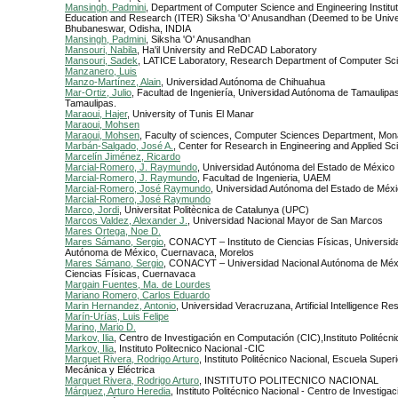
Mansingh, Padmini
, Department of Computer Science and Engineering Institut
Education and Research (ITER) Siksha 'O' Anusandhan (Deemed to be Unive
Bhubaneswar, Odisha, INDIA
Mansingh, Padmini
, Siksha 'O' Anusandhan
Mansouri, Nabila
, Ha'il University and ReDCAD Laboratory
Mansouri, Sadek
, LATICE Laboratory, Research Department of Computer Sc
Manzanero, Luis
Manzo-Martínez, Alain
, Universidad Autónoma de Chihuahua
Mar-Ortiz, Julio
, Facultad de Ingeniería, Universidad Autónoma de Tamaulipa
Tamaulipas.
Maraoui, Hajer
, University of Tunis El Manar
Maraoui, Mohsen
Maraoui, Mohsen
, Faculty of sciences, Computer Sciences Department, Mona
Marbán-Salgado, José A.
, Center for Research in Engineering and Applied S
Marcelín Jiménez, Ricardo
Marcial-Romero, J. Raymundo
, Universidad Autónoma del Estado de México
Marcial-Romero, J. Raymundo
, Facultad de Ingenieria, UAEM
Marcial-Romero, José Raymundo
, Universidad Autónoma del Estado de Méx
Marcial-Romero, José Raymundo
Marco, Jordi
, Universitat Politècnica de Catalunya (UPC)
Marcos Valdez, Alexander J.
, Universidad Nacional Mayor de San Marcos
Mares Ortega, Noe D.
Mares Sámano, Sergio
, CONACYT – Instituto de Ciencias Físicas, Universid
Autónoma de México, Cuernavaca, Morelos
Mares Sámano, Sergio
, CONACYT – Universidad Nacional Autónoma de Méxic
Ciencias Físicas, Cuernavaca
Margain Fuentes, Ma. de Lourdes
Mariano Romero, Carlos Eduardo
Marin Hernandez, Antonio
, Universidad Veracruzana, Artificial Intelligence R
Marín-Urías, Luis Felipe
Marino, Mario D.
Markov, Ilia
, Centro de Investigación en Computación (CIC),Instituto Politécn
Markov, Ilia
, Instituto Politecnico Nacional -CIC
Marquet Rivera, Rodrigo Arturo
, Instituto Politécnico Nacional, Escuela Super
Mecánica y Eléctrica
Marquet Rivera, Rodrigo Arturo
, INSTITUTO POLITECNICO NACIONAL
Márquez, Arturo Heredia
, Instituto Politécnico Nacional - Centro de Investiga