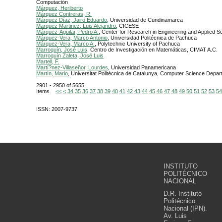
Computación
Márquez, Heriberto
Márquez Contreras, R.
Márquez Díaz, Jairo Eduardo
, Universidad de Cundinamarca
Marquez Martinez, Luis Alejandro
, CICESE
Márquez-Aguilar, Pedro A.
, Center for Research in Engineering and Applied S
Márquez-Vera, Marco Antonio
, Universidad Politécnica de Pachuca
Márquez-Vera, Marco A.
, Polytechnic University of Pachuca
Marroquín, José Luis
, Centro de Investigación en Matemáticas, CIMAT A.C.
Marroquín Zaleta, José Luis
Martell, F.
Martí?nez-Villaseñor, Lourdes
, Universidad Panamericana
Martín, Mario
, Universitat Politècnica de Catalunya, Computer Science Depar
2901 - 2950 of 5655
Items
<<
<
34
35
36
37
38
39
40
41
42
43
44
45
46
47
48
49
50
51
52
53
54
ISSN: 2007-9737
INSTITUTO
POLITÉCNICO
NACIONAL
D.R. Instituto
Politécnico
Nacional (IPN).
Av. Luis