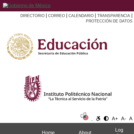
|
|
|
|
DIRECTORIO
CORREO
CALENDARIO
TRANSPARENCIA
PROTECCIÓN DE DATOS
A+
A-
A
Log
Home
About