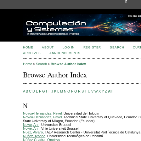
In
HOME
ABOUT
LOG IN
REGISTER
SEARCH
CUR
ARCHIVES
ANNOUNCEMENTS
Home
>
Search
>
Browse Author Index
Browse Author Index
A
B
C
D
E
F
G
H
I
J
K
L
M
N
O
P
Q
R
S
T
U
V
W
X
Y
Z
All
N
Novoa-Hernández, Pavel
, Universidad de Holguín
Novoa-Hernández, Pavel
, Technical State University of Quevedo, Ecuador. G
State University of Milagro, Ecuador. (Ecuador)
Nowe, Ann
, Universiteit Brussel
Nowe, Ann
, Vrije Universiteit Brussel
Nuez, Álvaro
, TALP Research Center - Universitat Polit `ecnica de Catalunya
Nuñez, Ivonne
, Universidad Tecnológica de Panamá
Núñez Cuadra, Oneisys