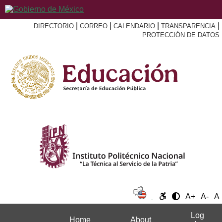
|
|
|
|
DIRECTORIO
CORREO
CALENDARIO
TRANSPARENCIA
PROTECCIÓN DE DATOS
A+
A-
A
Log
Home
About