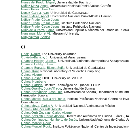
Nunez del Prado, Miguel
, Universidad del Pacífico
Nuñez Meza, Angel
, Universidad Nacional Daniel Alcides Carrión
Núñez Pérez, José Cruz
Nunez-Garcia, Ivan
, Universidad de Guanajuato
Núñez-Meza, Ángel
, Universidad Nacional Daniel Alcides Carrión
Núñez-Prado, César Jesús
Núñez-Prado, César Jesús
, Instituto Politécnico Nacional
Núñez-Prado, Cesar Jesús
, Instituto Politécnico Nacional
Nuño de la Parra, Pablo
, Universidad Popular Autónoma del Estado de Puebla
Nunsanga, Morrel VL
, Mizoram University
Nurlybayeva, Sabina
O
Obeid, Nadim
, The University of Jordan
Obviedo-Barriga, J.
, Universidad Veracruzana,
Ocampo Hidalgo, Juan J.
, Universidad Autónoma Metropolitana Azcapotzalco
Ocampo Hidalgo, Juan J.
Ocampo-Estrada, Blanca Sofía
, Universidad de Guadalajara
Ocaña, Kary
, National Laboratory of Scientific Computing
Ochoa, Alberto
Ochoa, Cesar
, LIDIC, University of San Luis
Ochoa, Humberto
Ochoa, Patricia
, Instituto Tecnológico de Tijuana/TECNM
Ochoa Granillo, José Alfredo
, Universidad de Sonora
Ochoa Hernández, José Luis
, Universidad de Sonora, Department of Industri
Hermosillo, Sonora
Ochoa Montiel, María del Rocío
, Instituto Politécnico Nacional, Centro de Inv
Computación
Ochoa Moya, Carlos A.
, Universidad Nacional Autónoma de México
Ochoa Ortiz Zezzatti, Alberto
Ochoa Ortiz Zezzatti, Carlos Alberto
Ochoa Zezzatti, Carlos Alberto
, Universidad Autónoma de Ciudad Juárez (U
Ochoa-Domínguez, Humberto de Jesús
, Universidad Autónoma de Ciudad J
Ochoa-Montiel, Rocio
Ochoa-Montiel, Rocio
, Instituto Politécnico Nacional, Centro de Investigació