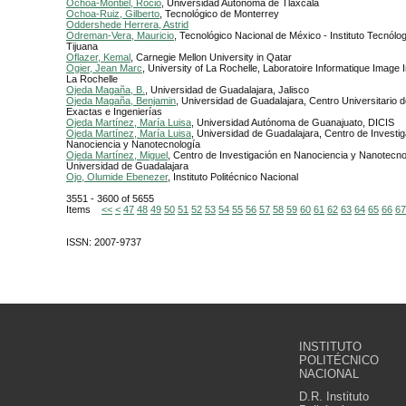
Ochoa-Montiel, Rocio
, Universidad Autónoma de Tlaxcala
Ochoa-Ruiz, Gilberto
, Tecnológico de Monterrey
Oddershede Herrera, Astrid
Odreman-Vera, Mauricio
, Tecnológico Nacional de México - Instituto Tecnólog
Tijuana
Oflazer, Kemal
, Carnegie Mellon University in Qatar
Ogier, Jean Marc
, University of La Rochelle, Laboratoire Informatique Image In
La Rochelle
Ojeda Magaña, B.
, Universidad de Guadalajara, Jalisco
Ojeda Magaña, Benjamin
, Universidad de Guadalajara, Centro Universitario 
Exactas e Ingenierías
Ojeda Martínez, María Luisa
, Universidad Autónoma de Guanajuato, DICIS
Ojeda Martínez, María Luisa
, Universidad de Guadalajara, Centro de Investi
Nanociencia y Nanotecnología
Ojeda Martínez, Miguel
, Centro de Investigación en Nanociencia y Nanotecno
Universidad de Guadalajara
Ojo, Olumide Ebenezer
, Instituto Politécnico Nacional
3551 - 3600 of 5655
Items
<<
<
47
48
49
50
51
52
53
54
55
56
57
58
59
60
61
62
63
64
65
66
67
ISSN: 2007-9737
INSTITUTO
POLITÉCNICO
NACIONAL
D.R. Instituto