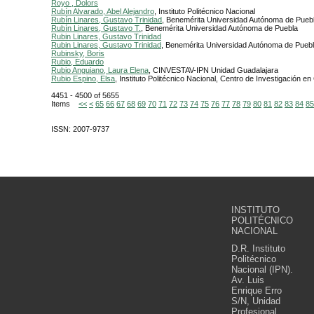
Royo , Dolors
Rubín Alvarado, Abel Alejandro
, Instituto Politécnico Nacional
Rubín Linares, Gustavo Trinidad
, Benemérita Universidad Autónoma de Pueb
Rubín Linares, Gustavo T.
, Benemérita Universidad Autónoma de Puebla
Rubin Linares, Gustavo Trinidad
Rubin Linares, Gustavo Trinidad
, Benemérita Universidad Autónoma de Pueb
Rubinsky, Boris
Rubio, Eduardo
Rubio Anguiano, Laura Elena
, CINVESTAV-IPN Unidad Guadalajara
Rubio Espino, Elsa
, Instituto Politécnico Nacional, Centro de Investigación 
4451 - 4500 of 5655
Items
<<
<
65
66
67
68
69
70
71
72
73
74
75
76
77
78
79
80
81
82
83
84
85
ISSN: 2007-9737
INSTITUTO
POLITÉCNICO
NACIONAL
D.R. Instituto
Politécnico
Nacional (IPN).
Av. Luis
Enrique Erro
S/N, Unidad
Profesional