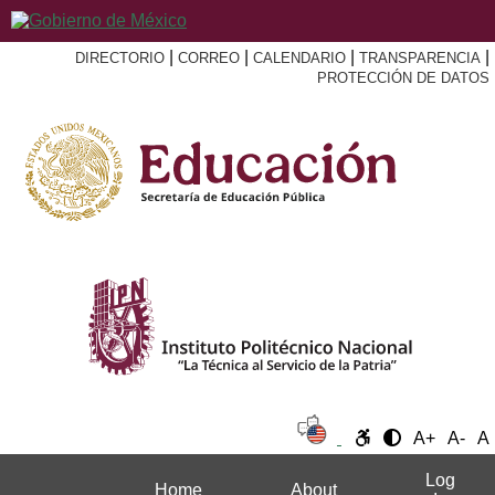
|
|
|
|
DIRECTORIO
CORREO
CALENDARIO
TRANSPARENCIA
PROTECCIÓN DE DATOS
A+
A-
A
Log
Home
About