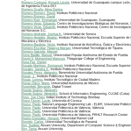
Romero Coripuna, Rosario Lissiet
, Universidad de Guanajuato campus León
de Ingeniería Física-DCI
Romero Ocaño, Alma Danisa
Romero Romero, David
, Instituto Politécnico Nacional
Romero Romero, David
Romero Ruiz, Emmanuel
, Universidad de Guanajuato, Guanajuato
Romero Vivas, Eduardo
, Centro de Investigaciones Biológicas del Noroeste, 
Romero Vivas, Eduardo
, Instituto Politécnico Nacional, Centro de Investigaci
del Noroeste S.C.
Romero-Andrade, Joshua A.
, Universidad de Sonora
Romero-Ángeles, Beatriz
, Instituto Politécnico Nacional, Escuela Superior de 
Mecánica y Eléctrica
Romero-Bautista, Victor
, Instituto Nacional de Astrofísica, Óptica y Electrónic
Romero-Escobar, Hajasya Maraay
, Universidad Tecnológica de Tijuana
Romero-Salcedo, Manuel
Romo Badillo, Manuel
, Universidad Popular Autónoma del Estado de Puebla
Roomi S, Mohammed Mansoor
, Thiagarajar College of Engineering
Rosa Paz, Darien
Rosado Martínez, Emmanuel
, Instituto Politécnico Nacional, Escuela Superi
Rosales, Sandra S.
, Instituto Politécnico Nacional
Rosales Perez, Alejandro
, Benemérita Universidad Autónoma de Puebla
Rosas, J.
, Instituto Politécnico Nacional
Rosas, Lorena
, Instituto Tecnológico de Ciudad Madero
Rosas Otero, Mario
, Universidad Autónoma de México
Rosenfeld, Binyamin
, Digital Trowel
Rosete Suárez, Alejandro
Rosete Suárez, Alejandro
, School of Informatics Engineering, CUJAE (Cuba)
Ross, Joe Cheri
, Indian Institute of Technology Bombay
Rossi-Tisson, Lucile
, Universita di Corsica
Rosso, Paolo
, Natural Language Engineering Lab - ELiRF, Universitat Politécn
Rosso, Paolo
, Universitat Politecnica de Valencia, Valencia
Rosso, Paolo
, Universitat Politècnica de València
Rosso, Paolo
, Universitat Politecnica de Valencia, PRHLT Research Center
Rostro-González, Horacio
, Universitat Ramon Llull
Rovetto, Carlos
, Universidad Tecnológica de Panamá
Roy, Sudipta
, Assam University, Department of Computer Science & Engineer
Roy, Tama
, Assam University