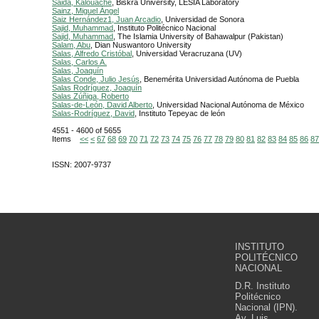
Saida, Kalouache
, Biskra University, LESIA Laboratory
Sainz, Miguel Ángel
Saiz Hernández1, Juan Arcadio
, Universidad de Sonora
Sajid, Muhammad
, Instituto Politécnico Nacional
Sajid, Muhammad
, The Islamia University of Bahawalpur (Pakistan)
Salam, Abu
, Dian Nuswantoro University
Salas, Alfredo Cristóbal
, Universidad Veracruzana (UV)
Salas, Carlos A.
Salas, Joaquín
Salas Conde, Julio Jesús
, Benemérita Universidad Autónoma de Puebla
Salas Rodríguez, Joaquín
Salas Zúñiga, Roberto
Salas-de-León, David Alberto
, Universidad Nacional Autónoma de México
Salas-Rodríguez, David
, Instituto Tepeyac de león
4551 - 4600 of 5655
Items
<<
<
67
68
69
70
71
72
73
74
75
76
77
78
79
80
81
82
83
84
85
86
87
ISSN: 2007-9737
INSTITUTO
POLITÉCNICO
NACIONAL
D.R. Instituto
Politécnico
Nacional (IPN).
Av. Luis