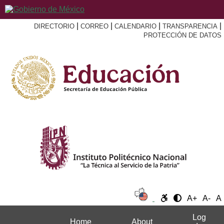
|
|
|
|
DIRECTORIO
CORREO
CALENDARIO
TRANSPARENCIA
PROTECCIÓN DE DATOS
A+
A-
A
Log
Home
About