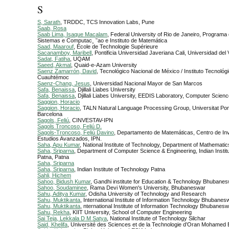
S
S, Sarath
, TRDDC, TCS Innovation Labs, Pune
Saab, Rosa
Saab Lima, Isaque Macalam
, Federal University of Rio de Janeiro, Programa
Sistemas e Computac¸ ˜ao e Instituto de Matemática
Saad, Maarouf
, École de Technologie Supérieure
Sacanamboy, Maribell
, Pontificia Universidad Javeriana Cali, Universidad del 
Sadat, Fatiha
, UQAM
Saeed, Akmal
, Quaid-e-Azam University
Saenz Zamarrón, David
, Tecnológico Nacional de México / Instituto Tecnológ
Cuauhtémoc
Saenz-Chang, Jesus
, Universidad Nacional Mayor de San Marcos
Safa, Benaissa
, Djillali Liabes University
Safa, Benaissa
, Djillali Liabes University, EEDIS Laboratory, Computer Scie
Saggion, Horacio
Saggion, Horacio
, TALN Natural Language Processing Group, Universitat P
Barcelona
Sagols, Feliú
, CINVESTAV-IPN
Sagols Troncoso, Feliú D.
Sagols-Troncoso, Feliú Davino
, Departamento de Matemáticas, Centro de Inv
Estudios Avanzados, IPN.
Saha, Apu Kumar
, National Institute of Technology, Department of Mathematic
Saha, Sriparna
, Department of Computer Science & Engineering, Indian Instit
Patna, Patna
Saha, Sriparna
Saha, Sriparna
, Indian Institute of Technology Patna
Sahli, Hichem
Sahoo, Bidush Kumar
, Gandhi institute for Education & Technology Bhubane
Sahoo, Soudaminee
, Rama Devi Women's University, Bhubaneswar
Sahu, Aditya Kumar
, Odisha University of Technology and Research
Sahu, Muktikanta
, International Institute of Information Technology Bhubanes
Sahu, Muktikanta
, nternational Institute of Information Technology Bhubanes
Sahu, Rekha
, KIIT University, School of Computer Engineering
Sai Teja, Lekkala D M Satya
, National Institute of Technology Silchar
Said, Khelifa
, Université des Sciences et de la Technologie d’Oran Mohamed 