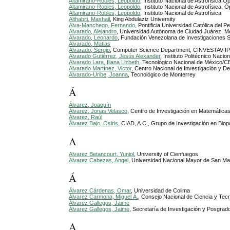
Altamirano-Robles, Leopoldo
, Instituto Nacional de Astrofísica Ó
Altamirano-Robles, Leopoldo
, Instituto Nacional de Astrofísica, 
Altamirano-Robles, Leopoldo
, Instituto Nacional de Astrofísica
Althabiti, Mashail
, King Abdulaziz University
Alva-Manchego, Fernando
, Pontificia Universidad Católica del P
Alvarado, Alejandro
, Universidad Autónoma de Ciudad Juárez, M
Alvarado, Leonardo
, Fundación Venezolana de Investigaciones 
Alvarado, Matias
Alvarado, Sergio
, Computer Science Department, CINVESTAV-I
Alvarado Gutiérrez, Jesús Alexander
, Instituto Politécnico Naci
Alvarado Lara, Iliana Lizbeth
, Tecnológico Nacional de México/
Alvarado Martínez, Victor
, Centro Nacional de Investigación y 
Alvarado-Uribe, Joanna
, Tecnológico de Monterrey
Á
Álvarez, Joaquín
Álvarez, Jonas Velasco
, Centro de Investigación en Matemática
Álvarez, Raúl
Álvarez Bajo, Osiris
, CIAD, A.C., Grupo de Investigación en Biop
A
Alvarez Betancourt, Yuniol
, University of Cienfuegos
Alvarez Cabezas, Angel
, Universidad Nacional Mayor de San M
Á
Álvarez Cárdenas, Omar
, Universidad de Colima
Álvarez Carmona, Miguel Á.
, Consejo Nacional de Ciencia y Tec
Álvarez Gallegos, Jaime
Álvarez Gallegos, Jaime
, Secretaría de Investigación y Posgrado,
A