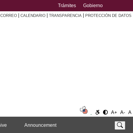
Trámites
Gobierno
|
|
|
|
CORREO
CALENDARIO
TRANSPARENCIA
PROTECCIÓN DE DATOS
A+
A-
A
ive
Announcement