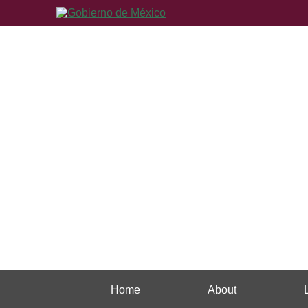
Home
About