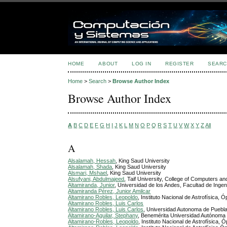
HOME
ABOUT
LOG IN
REGISTER
SEARC
Home
>
Search
>
Browse Author Index
Browse Author Index
A
B
C
D
E
F
G
H
I
J
K
L
M
N
O
P
Q
R
S
T
U
V
W
X
Y
Z
All
A
Alsalamah, Hessah
, King Saud University
Alsalamah, Shada
, King Saud University
Alsmari, Mshael
, King Saud University
Alsufyani, Abdulmajeed
, Taif University, College of Computers a
Altamiranda, Junior
, Universidad de los Andes, Facultad de Ingen
Altamiranda Pérez, Junior Amilcar
Altamirano Robles, Leopoldo
, Instituto Nacional de Astrofísica, Ó
Altamirano Robles, Luis Carlos
Altamirano Robles, Luis Carlos
, Universidad Autonoma de Puebl
Altamirano-Aguilar, Stephany
, Benemérita Universidad Autónoma
Altamirano-Robles, Leopoldo
, Instituto Nacional de Astrofísica, 