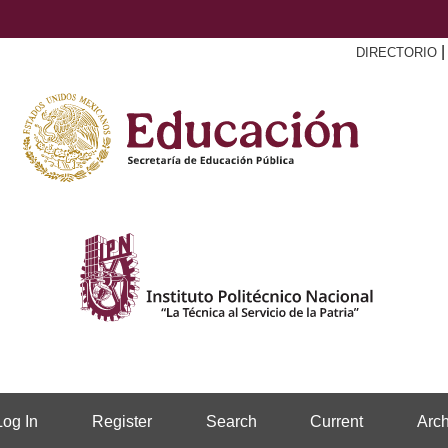
DIRECTORIO
Log In
Register
Search
Current
Arch