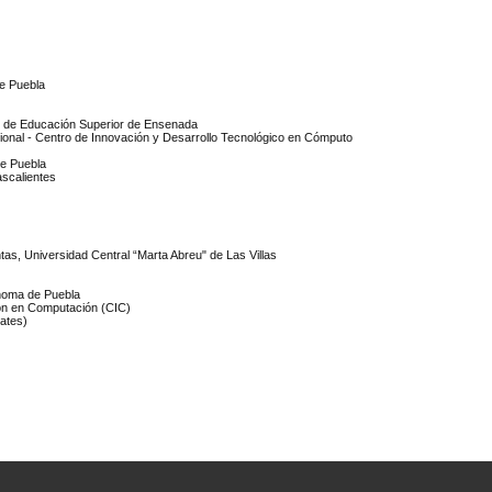
e Puebla
a y de Educación Superior de Ensenada
Nacional - Centro de Innovación y Desarrollo Tecnológico en Cómputo
de Puebla
scalientes
antas, Universidad Central “Marta Abreu" de Las Villas
ónoma de Puebla
ción en Computación (CIC)
tates)