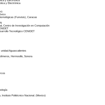
ptica y Electrónica
Óptica y Electrónica
erú
éxico
Sismológicas (Funvisis), Caracas
PN
onal, Centro de Investigación en Computación
CENIDET
Desarrollo Tecnológico CENIDET
s unidad Aguascalientes
olímeros, Hermosillo, Sonora
arcos
nología
 Instituto Politécnico Nacional. (Mexico)