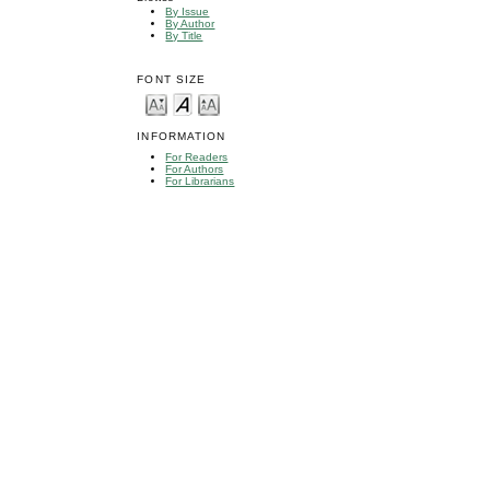
By Issue
By Author
By Title
FONT SIZE
INFORMATION
For Readers
For Authors
For Librarians