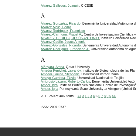
Alvarez Gallegos, Joaquin
, CICESE
Á
Álvarez González, Ricardo
, Benemérita Universidad Autónoma d
Álvarez Mejia, Pedro
Álvarez Rodríguez, Francisco
Álvarez-Carmona, Miguel Á.
, Centro de Investigación Científic
ÁLVAREZ-CEDILLO, JESÚS ANTONIO
, Instituto Politécnico 
Álvarez-Cedillo, Jesús Antonio
Álvarez-González, Ricardo
, Benemérita Universidad Autónoma 
Álvarez-Rodríguez, Francisco J.
, Universidad Autonoma de Agua
A
AlZeyara, Amna
, Qatar University
Amador Penichet, Lisvandy
, Instituto de Biotecnología de las Pl
Amador-Larrea, Stephanie
, Universidad Veracruzana
Amayo-Gamboa, Flavio
, Universidad Nacional de Trujillo
Ambrosio Lázaro, Roberto Carlos
, Benemérita Universidad Aut
Ameer, Iqra
, Instituto Politécnico Nacional, Centro de Investiga
Ameer, Iqra
, Pennsylvania State University at Abington (United S
201 - 250 of 406 Items
<<
<
1
2
3
4
5
6
7
8
9
>
>>
ISSN: 2007-9737