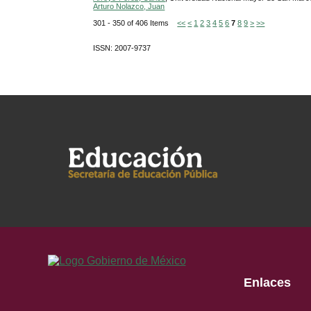
Arturo Nolazco, Juan
301 - 350 of 406 Items
<<
<
1
2
3
4
5
6
7
8
9
>
>>
ISSN: 2007-9737
Enlaces