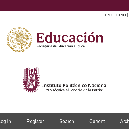
DIRECTORIO
Log In
Register
Search
Current
Arch