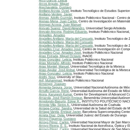
Arco García, Leticia
Arcos Argudo, Miguel
Arechavaleta, Gustavo
Arellano Arzola, Oziel
, Instituto Tecnológico de Estudios Superi
Arellano-Verdejo, Javier
Arenas, Adolfo Guzmán
, Instituto Politécnico Nacional - Centro
Arenas-Mena, Juan Carlos
, Centro de Investigación en Matemát
Arengas Acosta, Juan Manuel
Arevalo Suarez, David Alejandro
, Universidad Sergio Arboleda
Arevalo-Ancona, Rodrigo Eduardo
, Instituto Politécnico Nacional
Arguelles, Amadeo
Argüelles Arellano, María del Consuelo
, Instituto Tecnológico de
Argüelles Arellano, María del Consuelo
Argüelles Arellano, María del Consuelo
, Instituto Tecnológico d
Argüelles Cruz, Amadeo José
, Centro de Investigación en Comput
Argüelles-Cruz, Amadeo José
, Instituto Politécnico Nacional
Arias Estrada, Miguel Octavio
, INAOE
Arias González, Leticia
, Instituto Politécnico Nacional
Arias Montaño, Alfredo
, Instituto Politécnico Nacional
Arias Montiel, Manuel
, Universidad Tecnológica de la Mixteca
Arias-Aguilar, José Aníbal
, Universidad Tecnológica de la Mixtec
Arias-Gonzalez, Leticia
, Instituto Politécnico Nacional
Aridhi, Nour
, University of Sfax
Arif, Muhammad
, Instituto Politécnico Nacional
Armengol, Joaquim
Armenta-Segura, Jorge
, Universidad Nacional Autónoma de Méx
Arnulfo García, Rene
, Universidad Autónoma del Estado de Méx
Arora, Karunesh Kumar
, Centre for Development of Advanced C
Arrazola, José Ramón Enrique
, Benemérita Universidad Autóno
Arredondo-Basurto, Edgar R.
, INSTITUTO POLITÉCNICO NAC
Arreola-Villa, Sixtos A.
, Universidad Autónoma de Coahuila
Arriaga-Cortez, Sandra
, Universidad de la Salud del Estado de 
Arriaga-Varela, Enrique Javier
, Barcelona Supercomputing Cente
Arrieta Díaz, Delia
, Universidad Juárez del Estado de Durango
Arroyo Figueroa, Gustavo
Arroyo Pérez, Carlos
, Universidad Nacional Mayor de San Marc
Arroyo Rivera, E. S.
, Instituto Nacional de Astrofísica, Óptica y E
Arroyo-Pérez, Carlos
, Universidad Nacional Mayor de San Marc