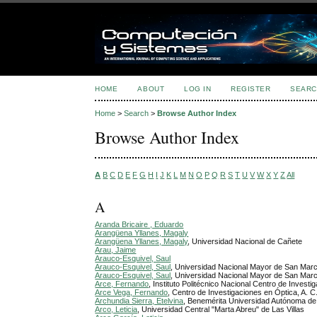
HOME
ABOUT
LOG IN
REGISTER
SEARC
Home
>
Search
>
Browse Author Index
Browse Author Index
A
B
C
D
E
F
G
H
I
J
K
L
M
N
O
P
Q
R
S
T
U
V
W
X
Y
Z
All
A
Aranda Bricaire , Eduardo
Arangüena Yllanes, Magaly
Arangüena Yllanes, Magaly
, Universidad Nacional de Cañete
Arau, Jaime
Arauco-Esquivel, Saul
Arauco-Esquivel, Saul
, Universidad Nacional Mayor de San Mar
Arauco-Esquivel, Saul
, Universidad Nacional Mayor de San Mar
Arce, Fernando
, Instituto Politécnico Nacional Centro de Invest
Arce Vega, Fernando
, Centro de Investigaciones en Óptica, A. C
Archundia Sierra, Etelvina
, Benemérita Universidad Autónoma de
Arco, Leticia
, Universidad Central "Marta Abreu" de Las Villas