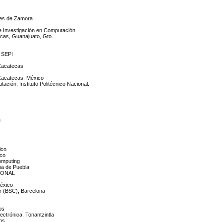
ores de Zamora
 de Investigación en Computación
icas, Guanajuato, Gto.
, SEPI
 Zacatecas
e Zacatecas, México
ación, Instituto Politécnico Nacional.
a
ico
ico
omputing
ma de Puebla
IONAL
México
r (BSC), Barcelona
os
lectrónica, Tonantzintla
os