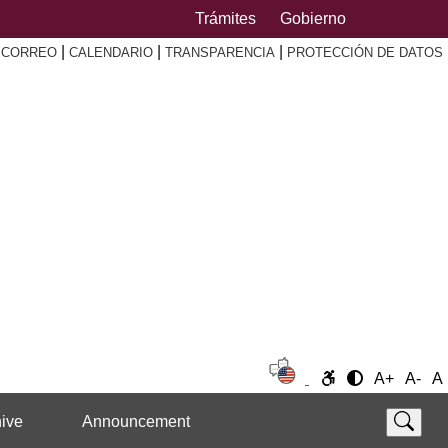
Trámites
Gobierno
|
|
|
|
CORREO
CALENDARIO
TRANSPARENCIA
PROTECCIÓN DE DATOS
A+
A-
A
ive
Announcement