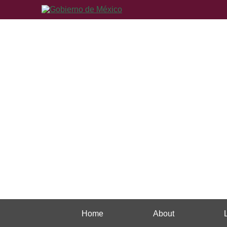
Home
About