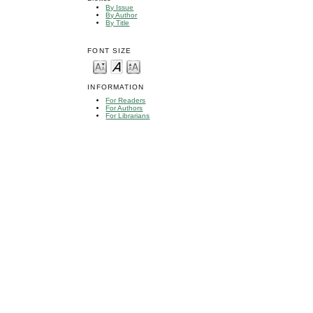
By Issue
By Author
By Title
FONT SIZE
INFORMATION
For Readers
For Authors
For Librarians