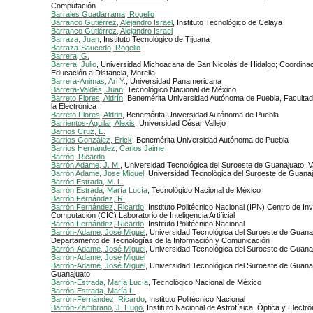
Computación
Barrales Guadarrama, Rogelio
Barranco Gutiérrez, Alejandro Israel
, Instituto Tecnológico de Celaya
Barranco Gutiérrez, Alejandro Israel
Barraza, Juan
, Instituto Tecnológico de Tijuana
Barraza-Saucedo, Rogelio
Barrera, G.
Barrera, Julio
, Universidad Michoacana de San Nicolás de Hidalgo; Coordina
Educación a Distancia, Morelia
Barrera-Animas, Ari Y.
, Universidad Panamericana
Barrera-Valdés, Juan
, Tecnológico Nacional de México
Barreto Flores, Aldrín
, Benemérita Universidad Autónoma de Puebla, Facultad
la Electrónica
Barreto Flores, Aldrin
, Benemérita Universidad Autónoma de Puebla
Barrientos-Aguilar, Alexis
, Universidad César Vallejo
Barrios Cruz, E.
Barrios González, Erick
, Benemérita Universidad Autónoma de Puebla
Barrios Hernández, Carlos Jaime
Barrón, Ricardo
Barrón Adame, J. M.
, Universidad Tecnológica del Suroeste de Guanajuato, V
Barrón Adame, Jose Miguel
, Universidad Tecnológica del Suroeste de Guana
Barrón Estrada, M. L.
Barrón Estrada, María Lucía
, Tecnológico Nacional de México
Barrón Fernández, R.
Barrón Fernández, Ricardo
, Instituto Politécnico Nacional (IPN) Centro de In
Computación (CIC) Laboratorio de Inteligencia Artificial
Barrón Fernández, Ricardo
, Instituto Politécnico Nacional
Barrón-Adame, José Miguel
, Universidad Tecnológica del Suroeste de Guana
Departamento de Tecnologías de la Información y Comunicación
Barrón-Adame, José Miguel
, Universidad Tecnológica del Suroeste de Guana
Barrón-Adame, José Miguel
Barrón-Adame, José Miguel
, Universidad Tecnológica del Suroeste de Guana
Guanajuato
Barrón-Estrada, María Lucía
, Tecnológico Nacional de México
Barrón-Estrada, María L.
Barrón-Fernández, Ricardo
, Instituto Politécnico Nacional
Barrón-Zambrano, J. Hugo
, Instituto Nacional de Astrofísica, Óptica y Electró