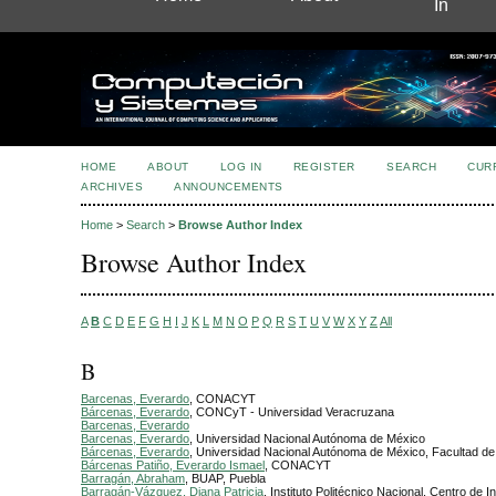
In
HOME
ABOUT
LOG IN
REGISTER
SEARCH
CUR
ARCHIVES
ANNOUNCEMENTS
Home
>
Search
>
Browse Author Index
Browse Author Index
A
B
C
D
E
F
G
H
I
J
K
L
M
N
O
P
Q
R
S
T
U
V
W
X
Y
Z
All
B
Barcenas, Everardo
, CONACYT
Bárcenas, Everardo
, CONCyT - Universidad Veracruzana
Barcenas, Everardo
Barcenas, Everardo
, Universidad Nacional Autónoma de México
Bárcenas, Everardo
, Universidad Nacional Autónoma de México, Facultad de 
Bárcenas Patiño, Everardo Ismael
, CONACYT
Barragán, Abraham
, BUAP, Puebla
Barragán-Vázquez, Diana Patricia
, Instituto Politécnico Nacional, Centro de I