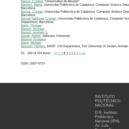
Barros, Cristina
, "Universidad de Alicante"
Barroso, Marta
, Universitat Politécnica de Catalunya, Computer Science Dep
Barcelona
Barrué, Cristian
, Universitat Politécnica de Catalunya, Computer Science De
Barcelona
Barrué Subirana, Cristian
, Universitat Politécnica de Catalunya, Computer Sc
Department, Barcelona
Barth, Thomas
Baruch, Ieroham
Baruch, Ieroham S.
Basak, Rohini
, Jadavpur University
Basava, Annappa
Basin, Michael
Bassam, Hammo
, KASIT, CIS Department, The University of Jordan, Amman
51 - 100 of 334 Items
<<
<
1
2
3
4
5
6
7
>
>>
ISSN: 2007-9737
INSTITUTO
POLITÉCNICO
NACIONAL
D.R. Instituto
Politécnico
Nacional (IPN).
Av. Luis