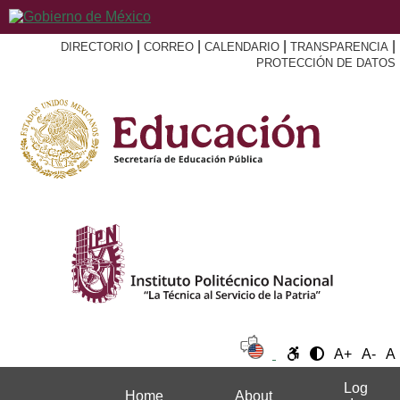
|
|
|
|
DIRECTORIO
CORREO
CALENDARIO
TRANSPARENCIA
PROTECCIÓN DE DATOS
A+
A-
A
Log
Home
About