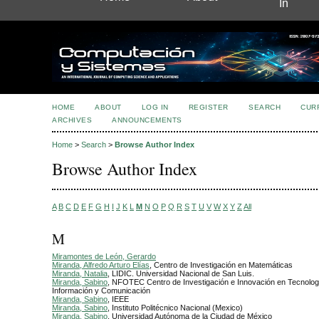
In
HOME
ABOUT
LOG IN
REGISTER
SEARCH
CUR
ARCHIVES
ANNOUNCEMENTS
Home
>
Search
>
Browse Author Index
Browse Author Index
A
B
C
D
E
F
G
H
I
J
K
L
M
N
O
P
Q
R
S
T
U
V
W
X
Y
Z
All
M
Miramontes de León, Gerardo
Miranda, Alfredo Arturo Elías
, Centro de Investigación en Matemáticas
Miranda, Natalia
, LIDIC. Universidad Nacional de San Luis.
Miranda, Sabino
, NFOTEC Centro de Investigación e Innovación en Tecnolog
Información y Comunicación
Miranda, Sabino
, IEEE
Miranda, Sabino
, Instituto Politécnico Nacional (Mexico)
Miranda, Sabino
, Universidad Autónoma de la Ciudad de México