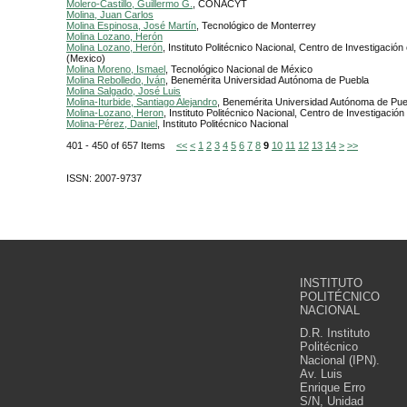
Molero-Castillo, Guillermo G.
, CONACYT
Molina, Juan Carlos
Molina Espinosa, José Martín
, Tecnológico de Monterrey
Molina Lozano, Herón
Molina Lozano, Herón
, Instituto Politécnico Nacional, Centro de Investigaci
(Mexico)
Molina Moreno, Ismael
, Tecnológico Nacional de México
Molina Rebolledo, Iván
, Benemérita Universidad Autónoma de Puebla
Molina Salgado, José Luis
Molina-Iturbide, Santiago Alejandro
, Benemérita Universidad Autónoma de Pue
Molina-Lozano, Heron
, Instituto Politécnico Nacional, Centro de Investigaci
Molina-Pérez, Daniel
, Instituto Politécnico Nacional
401 - 450 of 657 Items
<<
<
1
2
3
4
5
6
7
8
9
10
11
12
13
14
>
>>
ISSN: 2007-9737
INSTITUTO
POLITÉCNICO
NACIONAL
D.R. Instituto
Politécnico
Nacional (IPN).
Av. Luis
Enrique Erro
S/N, Unidad