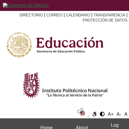
|
|
|
|
DIRECTORIO
CORREO
CALENDARIO
TRANSPARENCIA
PROTECCIÓN DE DATOS
A+
A-
A
Log
Home
About