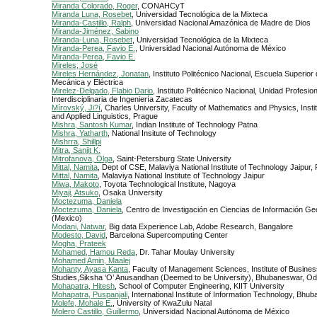
Miranda Colorado, Roger
, CONAHCyT
Miranda Luna, Rosebet
, Universidad Tecnológica de la Mixteca
Miranda-Castillo, Ralph
, Universidad Nacional Amazónica de Madre de Dios
Miranda-Jiménez, Sabino
Miranda-Luna, Rosebet
, Universidad Tecnológica de la Mixteca
Miranda-Perea, Favio E.
, Universidad Nacional Autónoma de México
Miranda-Perea, Favio E.
Mireles, José
Mireles Hernández, Jonatan
, Instituto Politécnico Nacional, Escuela Superior
Mecánica y Eléctrica
Mirelez-Delgado, Flabio Dario
, Instituto Politécnico Nacional, Unidad Profesion
Interdisciplinaria de Ingeniería Zacatecas
Mírovský, Ji?í
, Charles University, Faculty of Mathematics and Physics, Insti
and Applied Linguistics, Prague
Mishra, Santosh Kumar
, Indian Institute of Technology Patna
Mishra, Yatharth
, National Insitute of Technology
Mishrra, Shillpi
Mitra, Sanjit K.
Mitrofanova, Olga
, Saint-Petersburg State University
Mittal, Namita
, Dept of CSE, Malaviya National Institute of Technology Jaipur,
Mittal, Namita
, Malaviya National Institute of Technology Jaipur
Miwa, Makoto
, Toyota Technological Institute, Nagoya
Miyaji, Atsuko
, Osaka University
Moctezuma, Daniela
Moctezuma, Daniela
, Centro de Investigación en Ciencias de Información Ge
(Mexico)
Modani, Natwar
, Big data Experience Lab, Adobe Research, Bangalore
Modesto, David
, Barcelona Supercomputing Center
Mogha, Prateek
Mohamed, Hamou Reda
, Dr. Tahar Moulay University
Mohamed Amin, Maalej
Mohanty, Ayasa Kanta
, Faculty of Management Sciences, Institute of Busin
Studies,Siksha ‘O’ Anusandhan (Deemed to be University), Bhubaneswar, Odi
Mohapatra, Hitesh
, School of Computer Engineering, KIIT University
Mohapatra, Puspanjali
, International Institute of Information Technology, Bhu
Molefe, Mohale E.
, University of KwaZulu Natal
Molero Castillo, Guillermo
, Universidad Nacional Autónoma de México