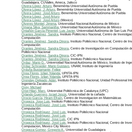
Guadalajara, CUValles, Ameca, Jalisco
Olvera-López, Arturo
, Benemérita Universidad Autónoma de Puebla
Olvera-López, J. Arturo
, Benemérita Universidad Autónoma de Puebla
Olvera-López, José Arturo
, Benemérita Universidad Autónoma de Puebla
Olvera-López, José Arturo
Olvera-López, José Arturo
(Mexico)
Olveres-Montiel, Jimena
, Universidad Nacional Autónoma de México
Omana Silva, Sammantha
, Universidad Nacional Autónoma de México
Ontañón García Pimentel, Luis Javier
, Universidad Autónoma de San Luis P
Orantes Jiménez, Sandra
, Instituto Politécnico Nacional, Centro de Investiga
Computación
Orantes Jiménez, Sandra Dinora
, Instituto Politécnico Nacional, Centro de In
Computación
Orantes Jiménez, Sandra Dinora
, Centro de Investigación en Computación del
Politécnico Nacional
Orantes Jiménez, Sandra Dinora
, CIC-IPN
Orantes-Jiménez, Sandra Dinora
, Instituto Politécnico Nacional
Ordaz, Mario G.
, Universidad Nacional Autónoma de México, Instituto de Inge
Ordaz Schroeder, Mario Gustavo
, UNAM, Instituto de Ingeniería
Orduña Bustamante, Felipe
Orea Flores, Izlian Yolanda
, UPIITA-IPN
Orea-Flores, Izlian Yolanda
, UPIITA-IPN
Orenday-Delgado, Adán
, Instituto Politécnico Nacional, Unidad Profesional Int
Ingeniería Zacatecas
Orey, Michael
Oriol Hilari, Marc
, Universitat Politècnica de Catalunya (UPC)
Orlando Guerrero, Israel Jesús
, Universidad de la cañada
Orocio-García, Hiram Efraín
, Centro de Investigacion en Matemáticas
Oropeza, Jose Luis
, Instituto Politécnico Nacional
Oropeza Rodríguez, José Luis
, Instituto Politécnico Nacional, Centro de Inve
Computación
Oropeza Rodríguez, José Luis
, Instituto Politécnico Nacional
Oropeza Rodríguez, José Luis
Oropeza Rodriguez, Jose Luis
, CIC IPN
Oropeza Rodríguez, José Luis
, Instituto Politecnico Nacional, Centro de Inve
Computacion, Mexico City Mexico
Oropeza-Gomez, Gregorio A.
, Universidad de Guadalajara