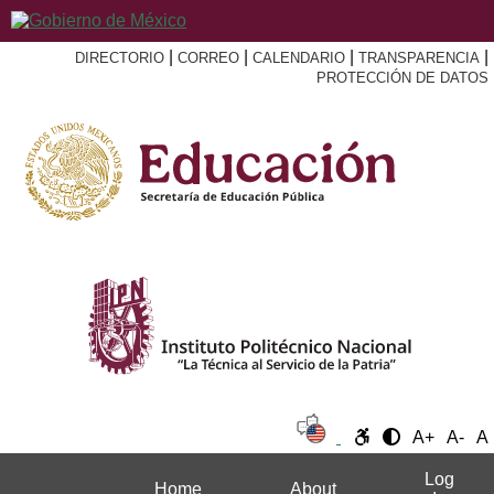
|
|
|
|
DIRECTORIO
CORREO
CALENDARIO
TRANSPARENCIA
PROTECCIÓN DE DATOS
A+
A-
A
Log
Home
About