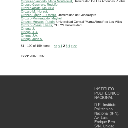
Oropeza-Saucedo, Maria Montserrat
, Universidad De Las Américas Puebla
Orosco Guerrero, Rodolfo
Orozco Alzate, Mauricio
Orozco M., Horacio
Orozco-López, J. Onofre
, Universidad de Guadalajara
Orozco-Monteagudo, Maykel
Orozco-Morales, Rubén
, Universidad Central "Marta Abreu" de Las Villas
Orozco-Rosas, Ulises
, CETYS Universidad
Ortega, J.
Ortega, J. A.
Ortega, J.A.
Ortega, Juan A.
51 - 100 of 159 Items
<<
<
1
2
3
4
>
>>
ISSN: 2007-9737
INSTITUTO
POLITÉCNICO
NACIONAL
D.R. Instituto
Politécnico
Nacional (IPN).
Av. Luis
Enrique Erro
S/N, Unidad