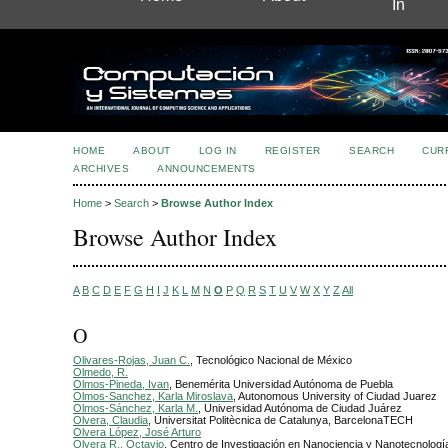
In
HOME
ABOUT
LOG IN
REGISTER
SEARCH
CUR
ARCHIVES
ANNOUNCEMENTS
Home
>
Search
>
Browse Author Index
Browse Author Index
A
B
C
D
E
F
G
H
I
J
K
L
M
N
O
P
Q
R
S
T
U
V
W
X
Y
Z
All
O
Olivares-Rojas, Juan C.
, Tecnológico Nacional de México
Olmedo, R.
Olmos-Pineda, Ivan
, Benemérita Universidad Autónoma de Puebla
Olmos-Sanchez, Karla Miroslava
, Autonomous University of Ciudad Juarez
Olmos-Sánchez, Karla M.
, Universidad Autónoma de Ciudad Juárez
Olvera, Claudia
, Universitat Politècnica de Catalunya, BarcelonaTECH
Olvera López, José Arturo
Olvera R., Octavio
, Centro de Investigación en Nanociencia y Nanotecnologí