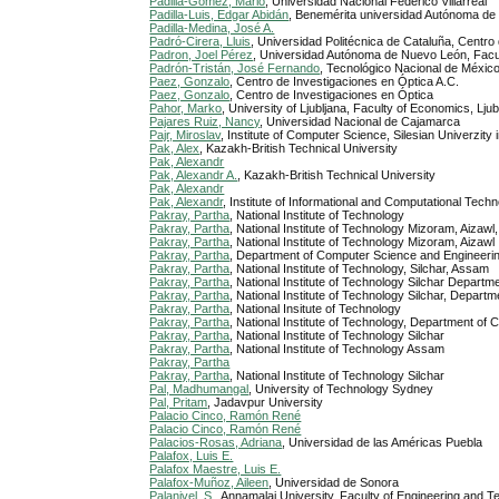
Padilla-Gomez, Mario
, Universidad Nacional Federico Villarreal
Padilla-Luis, Edgar Abidán
, Benemérita universidad Autónoma de
Padilla-Medina, José A.
Padró-Cirera, Lluis
, Universidad Politécnica de Cataluña, Centro
Padron, Joel Pérez
, Universidad Autónoma de Nuevo León, Facu
Padrón-Tristán, José Fernando
, Tecnológico Nacional de Méxic
Paez, Gonzalo
, Centro de Investigaciones en Óptica A.C.
Paez, Gonzalo
, Centro de Investigaciones en Óptica
Pahor, Marko
, University of Ljubljana, Faculty of Economics, Ljub
Pajares Ruiz, Nancy
, Universidad Nacional de Cajamarca
Pajr, Miroslav
, Institute of Computer Science, Silesian Univerzity
Pak, Alex
, Kazakh-British Technical University
Pak, Alexandr
Pak, Alexandr A.
, Kazakh-British Technical University
Pak, Alexandr
Pak, Alexandr
, Institute of Informational and Computational Tech
Pakray, Partha
, National Institute of Technology
Pakray, Partha
, National Institute of Technology Mizoram, Aizawl,
Pakray, Partha
, National Institute of Technology Mizoram, Aizawl
Pakray, Partha
, Department of Computer Science and Engineering,
Pakray, Partha
, National Institute of Technology, Silchar, Assam
Pakray, Partha
, National Institute of Technology Silchar Depar
Pakray, Partha
, National Institute of Technology Silchar, Depar
Pakray, Partha
, National Insitute of Technology
Pakray, Partha
, National Institute of Technology, Department o
Pakray, Partha
, National Institute of Technology Silchar
Pakray, Partha
, National Institute of Technology Assam
Pakray, Partha
Pakray, Partha
, National Institute of Technology Silchar
Pal, Madhumangal
, University of Technology Sydney
Pal, Pritam
, Jadavpur University
Palacio Cinco, Ramón René
Palacio Cinco, Ramón René
Palacios-Rosas, Adriana
, Universidad de las Américas Puebla
Palafox, Luis E.
Palafox Maestre, Luis E.
Palafox-Muñoz, Aileen
, Universidad de Sonora
Palanivel, S.
, Annamalai University, Faculty of Engineering and T