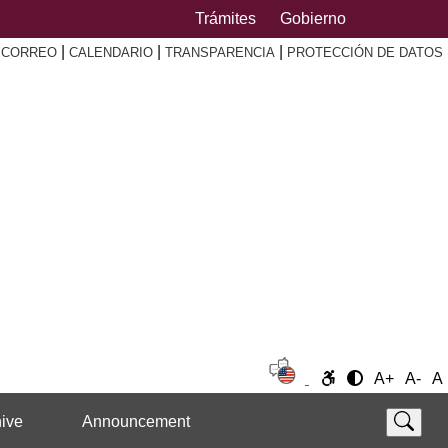
Trámites
Gobierno
|
|
|
|
CORREO
CALENDARIO
TRANSPARENCIA
PROTECCIÓN DE DATOS
A+
A-
A
ive
Announcement