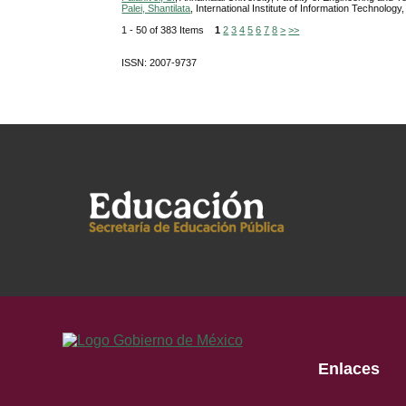
Palei, Shantilata
, International Institute of Information Technolo
1 - 50 of 383 Items
1
2
3
4
5
6
7
8
>
>>
ISSN: 2007-9737
Enlaces