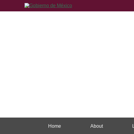
Home
About