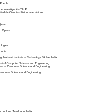
 Puebla
 de Investigación TALP
ltad de Ciencias Fisicomatemáticas
o
ljana
 in Opava
nologies
 India
 National Institute of Technology Silchar, India
tment of Computer Science and Engineering
tment of Computer Science and Engineering
f Computer Science and Engineering
echnology, Tamilnadu, India