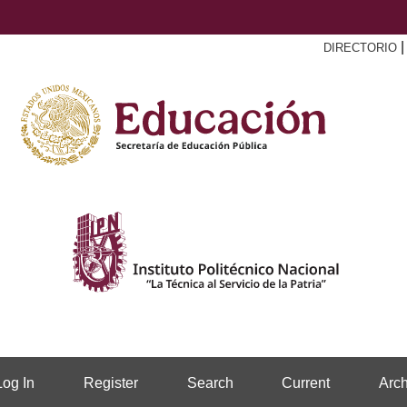
DIRECTORIO
Log In
Register
Search
Current
Arch