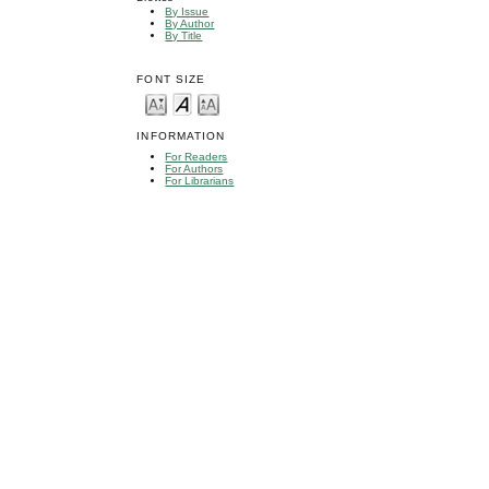
By Issue
By Author
By Title
FONT SIZE
INFORMATION
For Readers
For Authors
For Librarians