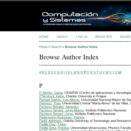
HOME
ABOUT
LOG IN
REGISTER
SEARC
Home
>
Search
>
Browse Author Index
Browse Author Index
A
B
C
D
E
F
G
H
I
J
K
L
M
N
O
P
Q
R
S
T
U
V
W
X
Y
Z
All
P
P.-Muñoz, Dania
, CENATAV (Centro de aplicaciones y tecnologí
P?ikrylová, Katrin
, Charles University in Prague
Pachas-Santos, Luis Alberto
, Universidad Nacional Mayor de S
Pacheco, Yoan
, Universidad Central "Marta Abreu" de las Villas,
Pacheco Morales, Alejandro
Pacheco-Senard, Jorge Alberto
, Instituto Politécnico Nacional
Pacheco-Senard, Jorge
, Instituto Politécnico Nacional
Paderewski-Rodríguez, Patricia
Padhi, Abhinash
, Odisha University of Technology and Research
Padilla Díaz, Felipe
Padilla Sosa, Patricia
, Universidad Veracruzana, Physics Facult