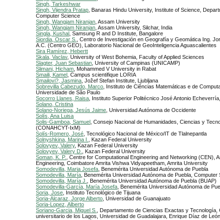
Singh, Tarkeshwar
Singh, Vijendra Pratap
, Banaras Hindu University, Institute of Science, Depar
Computer Science
Singh, Wangjam Niranjan
, Assam University
Singh, Wangjam Niranjan
, Assam University, Silchar, India
Singla, Kushal
, Samsung R and D Institute, Bangalore
Siordia, Oscar S.
, Centro de Investigación en Geografía y Geomática Ing. J
A.C. (Centro GEO), Laboratorio Nacional de GeoInteligencia Aguascalientes
Sira Ramírez, Hebertt
Skala, Vaclav
, University of West Bohemia, Faculty of Applied Sciences
Slagter, Juan Sebastian
, University of Campinas (UNICAMP)
Slimani, Hicham
, Mohammed V University in Rabat
Smaili, Kamel
, Campus scientifique LORIA
Smailovi?, Jasmina
, Jožef Stefan Institute, Ljubljana
Sobrevilla Cabezudo, Marco
, Instituto de Ciências Matemáticas e de Comput
Universidade de São Paulo
Socorro Llanes, Raisa
, Instituto Superior Politécnico José Antonio Echeverrí
Solano, Cristina
Solano-Noriega, Jesús Jaime
, Universidad Autónoma de Occidente
Solís, Ana Luisa
Solis-Gamboa, Samuel
, Consejo Nacional de Humanidades, Ciencias y Tecno
(CONAHCYT-IxM)
Solís-Romero, José
, Tecnológico Nacional de México/IT de Tlalnepantla
Solnyshkina, Marina I.
, Kazan Federal University
Solovyev, Valery
, Kazan Federal University
Solovyev, Valery D.
, Kazan Federal University
Soman, K. P.
, Centre for Computational Engineering and Networking (CEN), A
Engineering, Coimbatore Amrita Vishwa Vidyapeetham, Amrita University
Somodevilla, Maria Josefa
, Benemérita Universidad Autónoma de Puebla
Somodevilla, María
, Benemérita Universidad Autónoma de Puebla, Computer 
Somodevilla, María J.
, Benemérita Universidad Autónoma de Puebla (BUAP)
Somodevilla-García, María Josefa
, Benemérita Universidad Autónoma de Pue
Soria, Jose
, Instituto Tecnológico de Tijuana
Soria-Alcaraz, Jorge Alberto
, Universidad de Guanajuato
Soria-Lopez, Alberto
Soriano-Garcia, Miguel S.
, Departamento de Ciencias Exactas y Tecnología,
universitario de los Lagos, Universidad de Guadalajara, Enrique Díaz de Leó