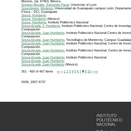
Moreno, Jal, 47463, México.
Soriano-Morales, Edmundo-Pavel
, University of Lyon
Sosa Aquino, Modesto
, Universidad de Guanajuato campus León, Departamen
Física – DCI, Guanajuato
Sossa, Humberto
Sossa, Humberto
(Mexico)
Sossa, Humberto
, Instituto Politécnico Nacional
Sossa Azuela, J. Humberto
, Instituto Politécnico Nacional, Centro de Investig
Computación
Sossa Azuela, Juan Humberto
, Instituto Politecnico Nacional Centro de Inves
Computacion
Sossa Azuela, Juan Humberto
, Tecnológico de Monterrey, Campus Guadalaja
Sossa Azuela, Juan Humberto
, Instituto Politécnico Nacional, Centro de Inve
Computación
Sossa Azuela, Juan Humberto
, Instituto Politécnico Nacional, Centro de Inve
Computación
Sossa Azuela, Juan Humberto
, Instituto Politécnico Nacional
Sossa Azuela, Juan Humberto
Sossa Azuela, Juan Humberto
(Mexico)
351 - 400 of 467 Items
<<
<
1
2
3
4
5
6
7
8
9
10
>
>>
ISSN: 2007-9737
INSTITUTO
POLITÉCNICO
NACIONAL