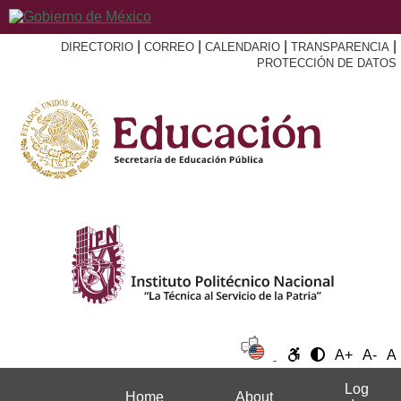
|
|
|
|
DIRECTORIO
CORREO
CALENDARIO
TRANSPARENCIA
PROTECCIÓN DE DATOS
A+
A-
A
Log
Home
About