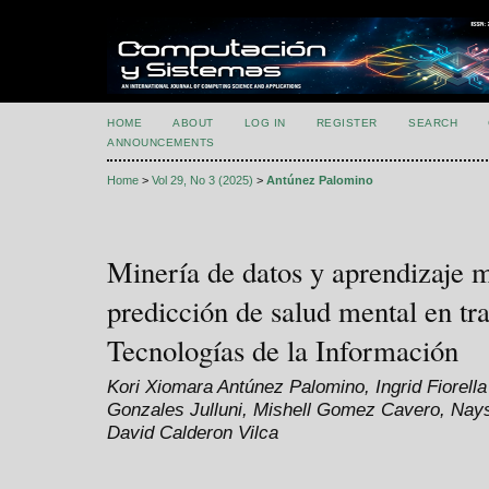
HOME
ABOUT
LOG IN
REGISTER
SEARCH
ANNOUNCEMENTS
Home
>
Vol 29, No 3 (2025)
>
Antúnez Palomino
Minería de datos y aprendizaje m
predicción de salud mental en tr
Tecnologías de la Información
Kori Xiomara Antúnez Palomino, Ingrid Fiorell
Gonzales Julluni, Mishell Gomez Cavero, Nay
David Calderon Vilca