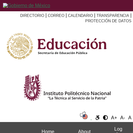
|
|
|
|
DIRECTORIO
CORREO
CALENDARIO
TRANSPARENCIA
PROTECCIÓN DE DATOS
A+
A-
A
Log
Home
About