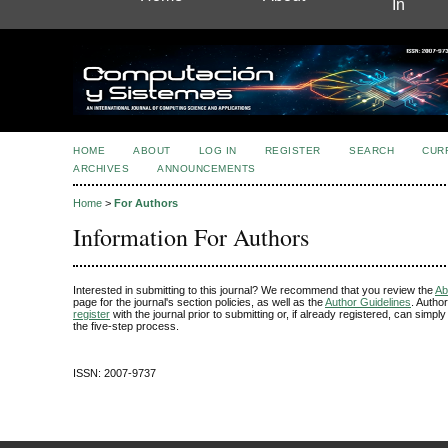
In
HOME
ABOUT
LOG IN
REGISTER
SEARCH
CUR
ARCHIVES
ANNOUNCEMENTS
Home
>
For Authors
Information For Authors
Interested in submitting to this journal? We recommend that you review the
Ab
page for the journal's section policies, as well as the
Author Guidelines
. Autho
register
with the journal prior to submitting or, if already registered, can simpl
the five-step process.
ISSN: 2007-9737