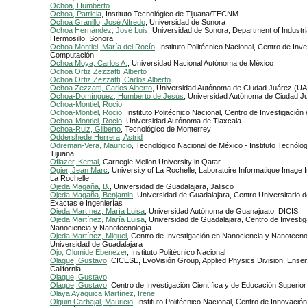
Ochoa, Humberto
Ochoa, Patricia
, Instituto Tecnológico de Tijuana/TECNM
Ochoa Granillo, José Alfredo
, Universidad de Sonora
Ochoa Hernández, José Luis
, Universidad de Sonora, Department of Industri
Hermosillo, Sonora
Ochoa Montiel, María del Rocío
, Instituto Politécnico Nacional, Centro de Inv
Computación
Ochoa Moya, Carlos A.
, Universidad Nacional Autónoma de México
Ochoa Ortiz Zezzatti, Alberto
Ochoa Ortiz Zezzatti, Carlos Alberto
Ochoa Zezzatti, Carlos Alberto
, Universidad Autónoma de Ciudad Juárez (U
Ochoa-Domínguez, Humberto de Jesús
, Universidad Autónoma de Ciudad J
Ochoa-Montiel, Rocio
Ochoa-Montiel, Rocio
, Instituto Politécnico Nacional, Centro de Investigació
Ochoa-Montiel, Rocio
, Universidad Autónoma de Tlaxcala
Ochoa-Ruiz, Gilberto
, Tecnológico de Monterrey
Oddershede Herrera, Astrid
Odreman-Vera, Mauricio
, Tecnológico Nacional de México - Instituto Tecnólog
Tijuana
Oflazer, Kemal
, Carnegie Mellon University in Qatar
Ogier, Jean Marc
, University of La Rochelle, Laboratoire Informatique Image In
La Rochelle
Ojeda Magaña, B.
, Universidad de Guadalajara, Jalisco
Ojeda Magaña, Benjamin
, Universidad de Guadalajara, Centro Universitario 
Exactas e Ingenierías
Ojeda Martínez, María Luisa
, Universidad Autónoma de Guanajuato, DICIS
Ojeda Martínez, María Luisa
, Universidad de Guadalajara, Centro de Investi
Nanociencia y Nanotecnología
Ojeda Martínez, Miguel
, Centro de Investigación en Nanociencia y Nanotecno
Universidad de Guadalajara
Ojo, Olumide Ebenezer
, Instituto Politécnico Nacional
Olague, Gustavo
, CICESE, EvoVisión Group, Applied Physics Division, Ense
California
Olague, Gustavo
Olague, Gustavo
, Centro de Investigación Científica y de Educación Superi
Olaya Ayaquica Martínez, Irene
Olguin Carbajal, Mauricio
, Instituto Politécnico Nacional, Centro de Innovació