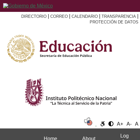
|
|
|
|
DIRECTORIO
CORREO
CALENDARIO
TRANSPARENCIA
PROTECCIÓN DE DATOS
A+
A-
A
Log
Home
About