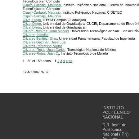
Tecnológico en Cómputo
Olguín-Carbajal, Mauricio
, Instituto Politécnico Nacional - Centro de Innovaci
Tecnológico en Cómputo
Olguin-Carbajal, Mauricio
, Instituto Politécnico Nacional, CIDETEC
Olguín-Carbajal, Mauricio
Oliva, Diego
, ITESM Campus Guadalajara
Oliva, Diego
, Universidad de Guadalajara, CUCEI, Departamento de Electrón
Oliva, Diego
, Universidad de Guadalajara
Olivare Ramírez, Juan Manuel
, Universidad Tecnológica de San Juan del Río
Olivares, Nicolás
Olivares Benítez, Elías
, Universidad Panamericana, Facultad de Ingeniería
Olivares Guzmán, José Luis
Olivares-Peregrino, Víctor
Olivares-Rojas, Juan Carlos
, Tecnológico Nacional de México
Olivares-Rojas, Juan C.
, Instituto Tecnológico de Morelia
1 - 50 of 159 Items
1
2
3
4
>
>>
ISSN: 2007-9737
INSTITUTO
POLITÉCNICO
NACIONAL
D.R. Instituto
Politécnico
Nacional (IPN).
Av. Luis