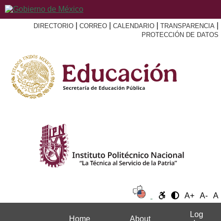
|
|
|
|
DIRECTORIO
CORREO
CALENDARIO
TRANSPARENCIA
PROTECCIÓN DE DATOS
A+
A-
A
Log
Home
About