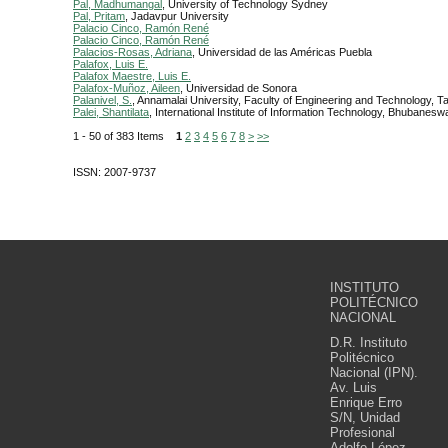
Pal, Madhumangal
, University of Technology Sydney
Pal, Pritam
, Jadavpur University
Palacio Cinco, Ramón René
Palacio Cinco, Ramón René
Palacios-Rosas, Adriana
, Universidad de las Américas Puebla
Palafox, Luis E.
Palafox Maestre, Luis E.
Palafox-Muñoz, Aileen
, Universidad de Sonora
Palanivel, S.
, Annamalai University, Faculty of Engineering and Technology, Ta
Palei, Shantilata
, International Institute of Information Technology, Bhubanesw
1 - 50 of 383 Items
1
2
3
4
5
6
7
8
>
>>
ISSN: 2007-9737
INSTITUTO
POLITÉCNICO
NACIONAL
D.R. Instituto
Politécnico
Nacional (IPN).
Av. Luis
Enrique Erro
S/N, Unidad
Profesional
Adolfo López