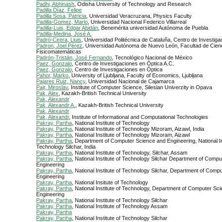
Padhi, Abhinash
, Odisha University of Technology and Research
Padilla Díaz, Felipe
Padilla Sosa, Patricia
, Universidad Veracruzana, Physics Faculty
Padilla-Gomez, Mario
, Universidad Nacional Federico Villarreal
Padilla-Luis, Edgar Abidán
, Benemérita universidad Autónoma de Puebla
Padilla-Medina, José A.
Padró-Cirera, Lluis
, Universidad Politécnica de Cataluña, Centro de Investig
Padron, Joel Pérez
, Universidad Autónoma de Nuevo León, Facultad de Cien
Fisicomatemáticas
Padrón-Tristán, José Fernando
, Tecnológico Nacional de México
Paez, Gonzalo
, Centro de Investigaciones en Óptica A.C.
Paez, Gonzalo
, Centro de Investigaciones en Óptica
Pahor, Marko
, University of Ljubljana, Faculty of Economics, Ljubljana
Pajares Ruiz, Nancy
, Universidad Nacional de Cajamarca
Pajr, Miroslav
, Institute of Computer Science, Silesian Univerzity in Opava
Pak, Alex
, Kazakh-British Technical University
Pak, Alexandr
Pak, Alexandr A.
, Kazakh-British Technical University
Pak, Alexandr
Pak, Alexandr
, Institute of Informational and Computational Technologies
Pakray, Partha
, National Institute of Technology
Pakray, Partha
, National Institute of Technology Mizoram, Aizawl, India
Pakray, Partha
, National Institute of Technology Mizoram, Aizawl
Pakray, Partha
, Department of Computer Science and Engineering, National In
Technology Silchar, India
Pakray, Partha
, National Institute of Technology, Silchar, Assam
Pakray, Partha
, National Institute of Technology Silchar Department of Comp
Engineering
Pakray, Partha
, National Institute of Technology Silchar, Department of Comp
Engineering
Pakray, Partha
, National Insitute of Technology
Pakray, Partha
, National Institute of Technology, Department of Computer Sc
Engineering
Pakray, Partha
, National Institute of Technology Silchar
Pakray, Partha
, National Institute of Technology Assam
Pakray, Partha
Pakray, Partha
, National Institute of Technology Silchar