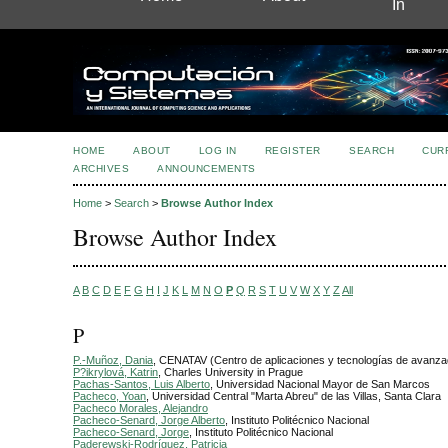
In
HOME
ABOUT
LOG IN
REGISTER
SEARCH
CUR
ARCHIVES
ANNOUNCEMENTS
Home
>
Search
>
Browse Author Index
Browse Author Index
A
B
C
D
E
F
G
H
I
J
K
L
M
N
O
P
Q
R
S
T
U
V
W
X
Y
Z
All
P
P.-Muñoz, Dania
, CENATAV (Centro de aplicaciones y tecnologías de avanza
P?ikrylová, Katrin
, Charles University in Prague
Pachas-Santos, Luis Alberto
, Universidad Nacional Mayor de San Marcos
Pacheco, Yoan
, Universidad Central "Marta Abreu" de las Villas, Santa Clara
Pacheco Morales, Alejandro
Pacheco-Senard, Jorge Alberto
, Instituto Politécnico Nacional
Pacheco-Senard, Jorge
, Instituto Politécnico Nacional
Paderewski-Rodríguez, Patricia